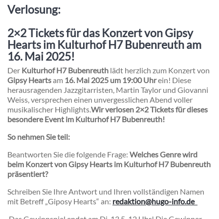
Verlosung:
2×2 Tickets für das Konzert von Gipsy
Hearts im Kulturhof H7 Bubenreuth am
16. Mai 2025!
Der
Kulturhof H7 Bubenreuth
lädt herzlich zum Konzert von
Gipsy Hearts
am
16. Mai 2025 um 19:00 Uhr
ein! Diese
herausragenden Jazzgitarristen, Martin Taylor und Giovanni
Weiss, versprechen einen unvergesslichen Abend voller
musikalischer Highlights.
Wir verlosen 2×2 Tickets für dieses
besondere Event im Kulturhof H7 Bubenreuth!
So nehmen Sie teil:
Beantworten Sie die folgende Frage:
Welches Genre wird
beim Konzert von Gipsy Hearts im Kulturhof H7 Bubenreuth
präsentiert?
Schreiben Sie Ihre Antwort und Ihren vollständigen Namen
mit Betreff „Giposy Hearts“ an:
redaktion@hugo-info.de
Das Gewinnspiel endet am Di. 13.5. 12 Uhr! Die Gewinner