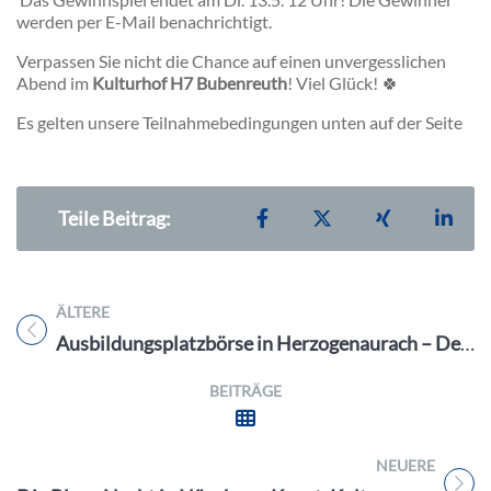
werden per E-Mail benachrichtigt.
Verpassen Sie nicht die Chance auf einen unvergesslichen
Abend im
Kulturhof H7 Bubenreuth
! Viel Glück! 🍀
Es gelten unsere Teilnahmebedingungen unten auf der Seite
Teilen auf Facebook
Teilen auf X
Teilen auf X
Teil
Teile Beitrag:
ÄLTERE
Titel für Beitrag
Ausbildungsplatzbörse in Herzogenaurach – Deine Karriere startet am 17.5.25
BEITRÄGE
NEUERE