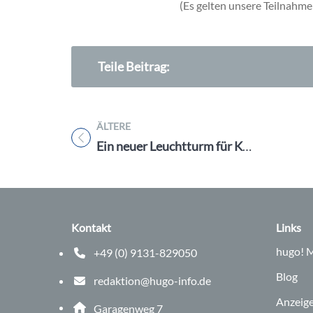
(Es gelten unsere Teilnahme
Teile Beitrag:
ÄLTERE
Titel für Beitrag
Ein neuer Leuchtturm für Kultur – Der Kulturhof H7 Bubenreuth öffnet seine Türen
Kontakt
Links
hugo!
M
+49 (0) 9131-829050
Telefonnummer: 0 9 1 3 1 8 2 9 0 5 0
Blog
redaktion@hugo-info.de
E-Mail Adresse: redaktion@hugo-info.de
Anzeig
Adresse:
Garagenweg 7