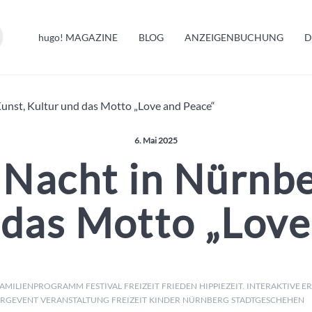
HUGO INFO
hugo!
MAGAZINE
BLOG
ANZEIGENBUCHUNG
D
MELDUNGEN
Kunst, Kultur und das Motto „Love and Peace“
Veröffentlicht am:
6. Mai 2025
 Nacht in Nürnbe
 das Motto „Love
FAMILIENPROGRAMM
FESTIVAL
FREIZEIT
FRIEDEN
HIPPIEZEIT.
INTERAKTIVE ER
RGEVENT
VERANSTALTUNG
FREIZEIT
KINDER
NÜRNBERG
STADTGESCHEHEN