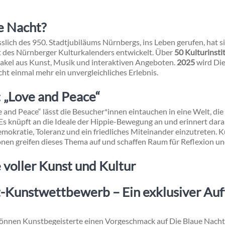
e Nacht?
ässlich des 950. Stadtjubiläums Nürnbergs, ins Leben gerufen, hat 
ht des Nürnberger Kulturkalenders entwickelt. Über
50 Kulturinsti
takel aus Kunst, Musik und interaktiven Angeboten.
2025
wird Die
cht einmal mehr ein unvergleichliches Erlebnis.
 „Love and Peace“
 and Peace“ lässt die Besucher*innen eintauchen in eine Welt, die
 Es knüpft an die Ideale der Hippie-Bewegung an und erinnert daran,
emokratie, Toleranz und ein friedliches Miteinander einzutreten. K
nen greifen dieses Thema auf und schaffen Raum für Reflexion und
voller Kunst und Kultur
t-Kunstwettbewerb
– Ein exklusiver Auf
können Kunstbegeisterte einen Vorgeschmack auf Die Blaue Nacht