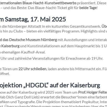
nternationalen Blaue-Nacht-Kunstwettbewerbs
präsentiert. Diese
– und das Beste: Das Blaue-Nacht-Ticket gilt für
beide Tage
!
 Samstag, 17. Mai 2025
 die Nürnberger Altstadt in ein kulturelles Gesamtkunstwerk.
Übe
 hin zu Clubs – bieten ein vielfältiges Programm. Highlights sind
und das Deutsche Museum Nürnberg
mit Ausstellungen und intera
e Kaiserburg
und Kunstinstallationen auf dem Hauptmarkt bis 1 U
 ehemaligen Kaufhof-Areal.
 Uhr und zahlreiche Veranstaltungen für Erwachsene ab 19 Uhr.
re Türen um
22 Uhr schließen
, laden andere bis Mitternacht ein. 
ffnet.
rojektion „HDGDL“ auf der Kaiserburg
how auf der Kaiserburg wird 2025 vom Team um
Prof. Holger Felt
Hab Dich Ganz Doll Lieb) erwartet die Besucher*innen eine farbe
fiken und Typografie. Die Projektion thematisiert Popkultur, Inte
eist. Überraschende Wendungen regen zum Nachdenken über die