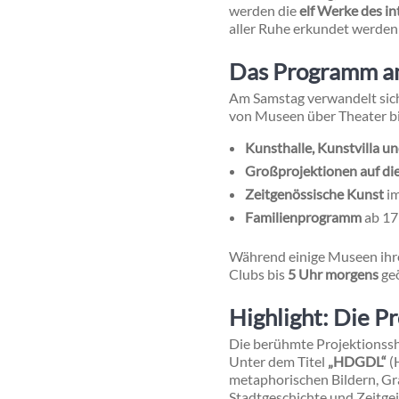
werden die
elf Werke des i
aller Ruhe erkundet werden 
Das Programm am
Am Samstag verwandelt sich
von Museen über Theater bis
Kunsthalle, Kunstvilla 
Großprojektionen auf di
Zeitgenössische Kunst
im
Familienprogramm
ab 17
Während einige Museen ih
Clubs bis
5 Uhr morgens
geö
Highlight: Die P
Die berühmte Projektionss
Unter dem Titel
„HDGDL“
(
metaphorischen Bildern, Gra
Stadtgeschichte und Zeitg