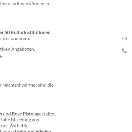
 Installationen können in
r 50 Kulturinstitutionen
–
 unter anderem:
ktiven Angeboten.
hr.
Für Nachtschwärmer sind die
en
und
Rose Pistola
gestaltet.
nfrohe Mischung aus
rnet-Ästhetik,
 Themen
Liebe und Frieden