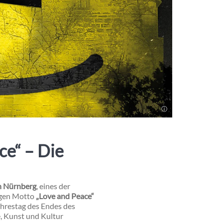
ce“ – Die
in Nürnberg
, eines der
rigen Motto
„Love and Peace“
ahrestag des Endes des
, Kunst und Kultur