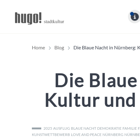
Hugo Stadtmagazin – 
Home
Blog
Die Blaue Nacht in Nürnberg: 
Die Blaue
Kultur und
2025
AUSFLUG
BLAUE NACHT
DEMOKRATIE
FAMILIE
KUNSTWETTBEWERB
LOVE AND PEACE
NÜRNBERG
NÜRNBE