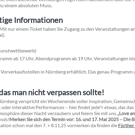
zu einem absoluten Muss.
tige Informationen
 Mit nur einem Ticket haben Sie Zugang zu den Veranstaltungen an
i).
(Kunstwettbewerb)
ramm ab 17 Uhr, Abendprogramm ab 19 Uhr, Veranstaltungen bis 
n Vorverkaufsstellen in Nürnberg erhältlich. Das genau Programm 
 das man nicht verpassen sollte!
ürnberg verspricht ein Wochenende voller Inspiration, Gemeinsch
oder interaktive Performances – hier findet jede*r etwas, das das
mosphäre dieser Nacht verzaubern und feiern Sie mit uns
„Love an
ands!
Merken Sie sich den Termin vor: 16. und 17. Mai 2025 – Die 
ination schon mal den 7. + 8.11.25 vormerken da finden die
Fürther 