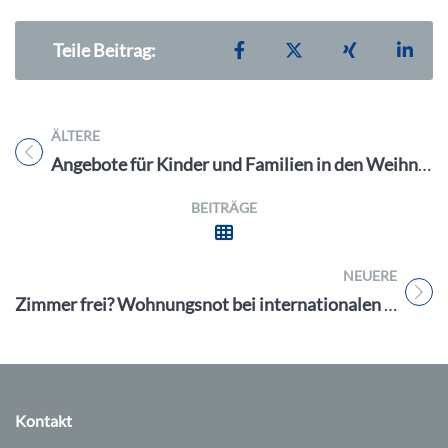
Teilen auf Facebook
Teilen auf X
Teilen auf X
Teil
Teile Beitrag:
ÄLTERE
Titel für Beitrag
Angebote für Kinder und Familien in den Weihnachtsferien im Stadtmuseum Erlangen
BEITRÄGE
NEUERE
Titel für Beitrag
Zimmer frei? Wohnungsnot bei internationalen Studierenden dramatisch
Kontakt