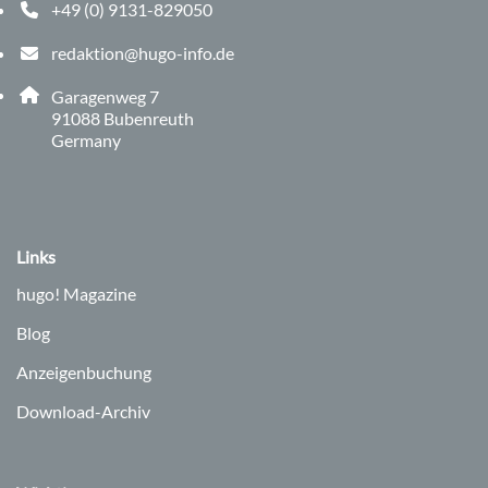
+49 (0) 9131-829050
Telefonnummer: 0 9 1 3 1 8 2 9 0 5 0
redaktion@hugo-info.de
E-Mail Adresse: redaktion@hugo-info.de
Adresse:
Garagenweg 7
, 9 1 0 8 8
91088
Bubenreuth
Germany
Links
hugo!
Magazine
Blog
Anzeigenbuchung
Download-Archiv