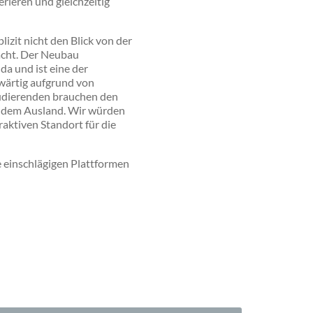
rieren und gleichzeitig
izit nicht den Blick von der
dacht. Der Neubau
a und ist eine der
wärtig aufgrund von
tudierenden brauchen den
 dem Ausland. Wir würden
aktiven Standort für die
 einschlägigen Plattformen