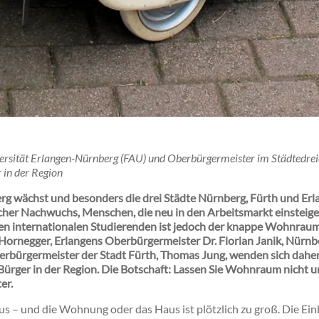
ersität Erlangen-Nürnberg (FAU) und Oberbürgermeister im Städtedrei
 in der Region
g wächst und besonders die drei Städte Nürnberg, Fürth und Erl
cher Nachwuchs, Menschen, die neu in den Arbeitsmarkt einsteigen –
den internationalen Studierenden ist jedoch der knappe Wohnra
m Hornegger, Erlangens Oberbürgermeister Dr. Florian Janik, Nür
rbürgermeister der Stadt Fürth, Thomas Jung, wenden sich dahe
ürger in der Region. Die Botschaft: Lassen Sie Wohnraum nicht u
er.
s – und die Wohnung oder das Haus ist plötzlich zu groß. Die Ei