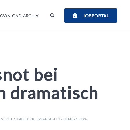
SUCHEN
JOBPORTAL
OWNLOAD-ARCHIV
not bei
n dramatisch
ESUCHT
AUSBILDUNG
ERLANGEN
FÜRTH
NÜRNBERG