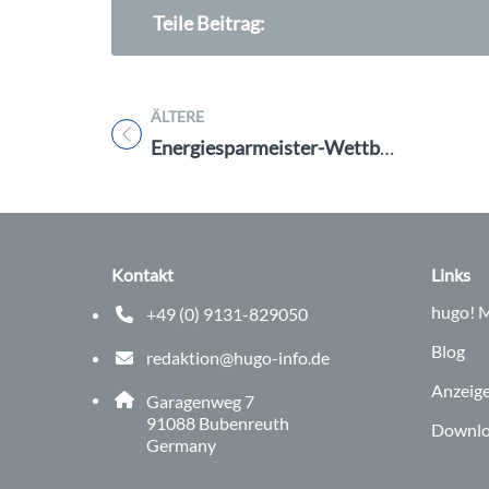
Teile Beitrag:
ÄLTERE
Titel für Beitrag
Energiesparmeister-Wettbewerb: Das beste Schulprojekt ist gesucht
Kontakt
Links
hugo!
M
+49 (0) 9131-829050
Telefonnummer: 0 9 1 3 1 8 2 9 0 5 0
Blog
redaktion@hugo-info.de
E-Mail Adresse: redaktion@hugo-info.de
Anzeig
Adresse:
Garagenweg 7
, 9 1 0 8 8
91088
Bubenreuth
Downlo
Germany