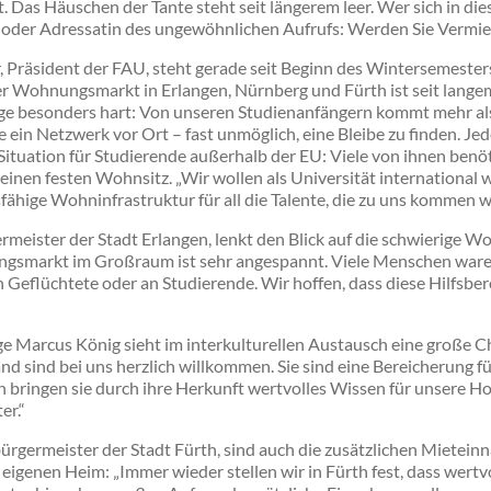
. Das Häuschen der Tante steht seit längerem leer. Wer sich in die
t oder Adressatin des ungewöhnlichen Aufrufs: Werden Sie Vermie
, Präsident der FAU, steht gerade seit Beginn des Wintersemester
er Wohnungsmarkt in Erlangen, Nürnberg und Fürth ist seit lange
Lage besonders hart: Von unseren Studienanfängern kommt mehr als
ne ein Netzwerk vor Ort – fast unmöglich, eine Bleibe zu finden. J
 Situation für Studierende außerhalb der EU: Viele von ihnen benöt
 einen festen Wohnsitz. „Wir wollen als Universität international
fähige Wohninfrastruktur für all die Talente, die zu uns kommen w
ermeister der Stadt Erlangen, lenkt den Blick auf die schwierige 
gsmarkt im Großraum ist sehr angespannt. Viele Menschen waren 
eflüchtete oder an Studierende. Wir hoffen, dass diese Hilfsbere
 Marcus König sieht im interkulturellen Austausch eine große Ch
d sind bei uns herzlich willkommen. Sie sind eine Bereicherung f
ch bringen sie durch ihre Herkunft wertvolles Wissen für unsere Ho
er.“
ürgermeister der Stadt Fürth, sind auch die zusätzlichen Mietein
igenen Heim: „Immer wieder stellen wir in Fürth fest, dass wer