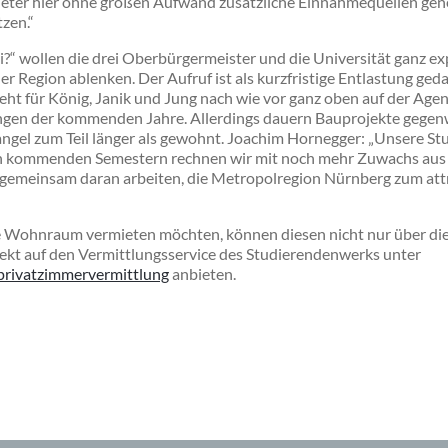
ieter hier ohne großen Aufwand zusätzliche Einnahmequellen gene
zen.“
?“ wollen die drei Oberbürgermeister und die Universität ganz expl
 Region ablenken. Der Aufruf ist als kurzfristige Entlastung ge
t für König, Janik und Jung nach wie vor ganz oben auf der Agend
ngen der kommenden Jahre. Allerdings dauern Bauprojekte gegen
ngel zum Teil länger als gewohnt. Joachim Hornegger: „Unsere S
n kommenden Semestern rechnen wir mit noch mehr Zuwachs aus
 gemeinsam daran arbeiten, die Metropolregion Nürnberg zum attr
e Wohnraum vermieten möchten, können diesen nicht nur über die
rekt auf den Vermittlungsservice des Studierendenwerks unter
privatzimmervermittlung
anbieten.