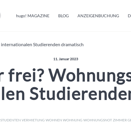
HUGO INFO
hugo!
MAGAZINE
BLOG
ANZEIGENBUCHUNG
D
MELDUNGEN
internationalen Studierenden dramatisch
Veröffentlicht am:
11. Januar 2023
 frei? Wohnungs
alen Studierende
STUDENTEN
VERMIETUNG
WOHNEN
WOHNUNG
WOHNUNGSNOT
ZIMMER G