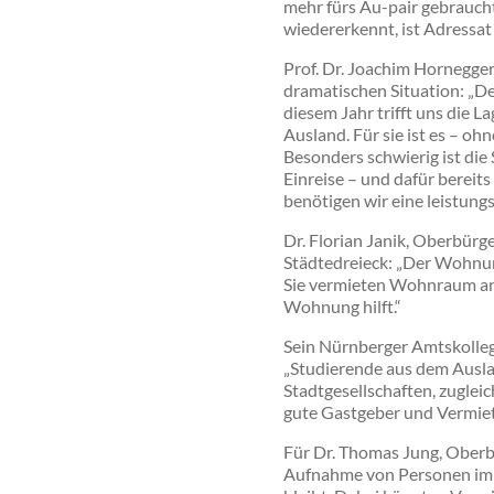
mehr fürs Au-pair gebraucht
wiedererkennt, ist Adressa
Prof. Dr. Joachim Hornegger
dramatischen Situation: „D
diesem Jahr trifft uns die 
Ausland. Für sie ist es – oh
Besonders schwierig ist die
Einreise – und dafür bereits
benötigen wir eine leistungs
Dr. Florian Janik, Oberbürg
Städtedreieck: „Der Wohnun
Sie vermieten Wohnraum an G
Wohnung hilft.“
Sein Nürnberger Amtskollege
„Studierende aus dem Auslan
Stadtgesellschaften, zuglei
gute Gastgeber und Vermiet
Für Dr. Thomas Jung, Oberb
Aufnahme von Personen im e