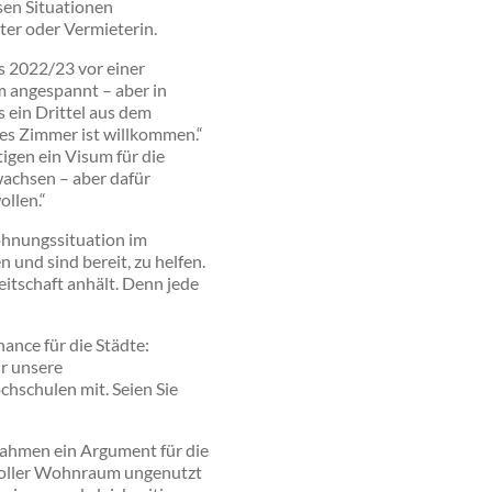
sen Situationen
ter oder Vermieterin.
s 2022/23 vor einer
m angespannt – aber in
 ein Drittel aus dem
edes Zimmer ist willkommen.“
igen ein Visum für die
 wachsen – aber dafür
ollen.“
Wohnungssituation im
und sind bereit, zu helfen.
itschaft anhält. Denn jede
ance für die Städte:
ür unsere
chschulen mit. Seien Sie
nahmen ein Argument für die
tvoller Wohnraum ungenutzt