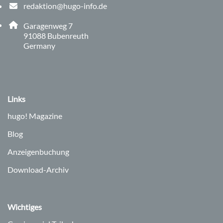
redaktion@hugo-info.de
E-Mail Adresse: redaktion@hugo-info.de
Adresse:
Garagenweg 7
, 9 1 0 8 8
91088
Bubenreuth
Germany
Links
hugo!
Magazine
Blog
Anzeigenbuchung
Download-Archiv
Wichtiges