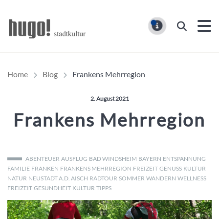
Hugo Stadtmagazin – HUG
Suchen
MELDUNG
Home
Blog
Frankens Mehrregion
Veröffentlicht am:
2. August 2021
Frankens Mehrregion
ABENTEUER
AUSFLUG
BAD WINDSHEIM
BAYERN
ENTSPANNUNG
FAMILIE
FRANKEN
FRANKENS MEHRREGION
FREIZEIT
GENUSS
KULTUR
NATUR
NEUSTADT A.D. AISCH
RADTOUR
SOMMER
WANDERN
WELLNESS
FREIZEIT
GESUNDHEIT
KULTUR
TIPPS