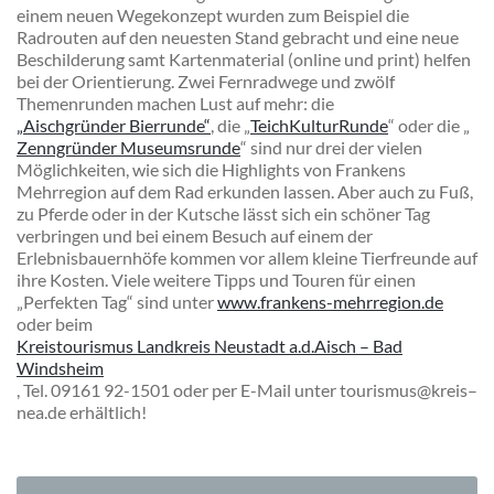
einem neuen Wegekonzept wurden zum Beispiel die
Radrouten auf den neuesten Stand gebracht und eine neue
Beschilderung samt Kartenmaterial (online und print) helfen
bei der Orientierung. Zwei Fernradwege und
zwölf
Themenrunden
machen Lust auf mehr: die
„Aischgründer Bierrunde“
,
die
„
TeichKulturRunde
“
oder die „
Zenngründer Museumsrunde
“ sind nur drei der vielen
Möglichkeiten, wie sich die Highlights von Frankens
Mehrregion auf dem Rad erkunden lassen. Aber auch zu Fuß,
zu Pferde oder in der Kutsche lässt sich ein schöner Tag
verbringen und bei einem Besuch auf einem der
Erlebnisbauernhöfe kommen vor allem kleine Tierfreunde auf
ihre Kosten. Viele weitere Tipps und Touren für einen
„Perfekten Tag“ sind unter
www.frankens-mehrregion.de
oder beim
Kreistourismus Landkreis Neustadt a.d.Aisch – Bad
Windsheim
, Tel. 09161 92-1501 oder per E-Mail unter tourismus@kreis
–
nea.de erhältlich!