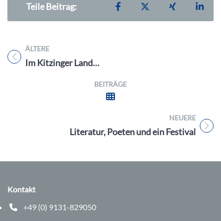
Teilen auf Facebook
Teilen auf X
Teilen auf X
Teil
Teile Beitrag:
ÄLTERE
Titel für Beitrag
Im Kitzinger Land…
BEITRÄGE
NEUERE
Titel für Beitrag
Literatur, Poeten und ein Festival
Kontakt
+49 (0) 9131-829050
Telefonnummer: 0 9 1 3 1 8 2 9 0 5 0