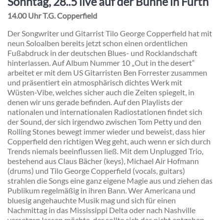
Sonntag, 28..5 live auf der Bühne in Fürth
14.00 Uhr T.G. Copperfield
Der Songwriter und Gitarrist Tilo George Copperfield hat mit
neun Soloalben bereits jetzt schon einen ordentlichen
Fußabdruck in der deutschen Blues- und Rocklandschaft
hinterlassen. Auf Album Nummer 10 „Out in the desert“
arbeitet er mit dem US Gitarristen Ben Forrester zusammen
und präsentiert ein atmosphärisch dichtes Werk mit
Wüsten-Vibe, welches sicher auch die Zeiten spiegelt, in
denen wir uns gerade befinden. Auf den Playlists der
nationalen und internationalen Radiostationen findet sich
der Sound, der sich irgendwo zwischen Tom Petty und den
Rolling Stones bewegt immer wieder und beweist, dass hier
Copperfield den richtigen Weg geht, auch wenn er sich durch
Trends niemals beeinflussen ließ. Mit dem Unplugged Trio,
bestehend aus Claus Bächer (keys), Michael Air Hofmann
(drums) und Tilo George Copperfield (vocals, guitars)
strahlen die Songs eine ganz eigene Magie aus und ziehen das
Publikum regelmäßig in ihren Bann. Wer Americana und
bluesig angehauchte Musik mag und sich für einen
Nachmittag in das Mississippi Delta oder nach Nashville
versetzen lassen möchte, der sollte sich das nicht entgehen