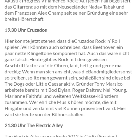
Akustik Progressiv Flamenco Rock? Auf jeden Fall begeistert
das Gitarrenduo mit dem Neuseeländer Nadav Tabak und
dem Franzosen Alex Champ seit seiner Gründung eine sehr
breite Hörerschaft.
1
9.30 Uhr Cruzados
Hier könnte jetzt stehen, dass dieCruzados Rock ’n’ Roll
spielen. Wir könnten auch schreiben, dass Beethoven ein
paar nette Klingeltöne komponiert hat. Auch das wäre nicht
ganz falsch. Heute gibt es Rock mit dem gewissen
Arschtrittfaktor auf die Ohren, laut, heftig und gerne mal
dreckig: Wenn man sich ansieht, was dieBandmitgliedersonst
so treiben, sollte man gewarnt sein, schließlich sind diese bei
The Dogs oder Little Caesar aktiv, Gründer Tony Marsico
arbeitete bereits mit Bod Dylan, Roger Daltrey, Neil Young,
Marianne Faithful und weiteren Weltklasse-Künstlern
zusammen. Wer ehrliche Musik hören möchte, die mit
Hingabe und verdammt viel Können präsentiert wird: Hier
wird sie heute von der Bühne schallen.
21.30 Uhr The Electric Alley
The Electric Alley wurde Ende 2012 in Cádiz (Spanien)