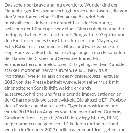
Das scheinbar brave und introvertierte Wunderkind der
Neuenburger Rockszene verbirgt in sich eine Raserei, die von
den Vibrationen seiner Saiten ausgelöst wird. Sein
musikalisches Universum entsteht aus der Spannung
zwischen der Bühnenpräsenz eines Gitarrenhelden und der
metaphysischen Einsamkeit eines Songwriters. Geprägt von
den Einflüssen eines Gary Clark Jr. oder John Mayers, ist
Félix Rabin fest in seinem mit Blues und Funk versetzten
Pop-Rock verankert, der seine Ursprünge in den Eskapaden
der Ikonen der Sixties und Seventies findet. Mit
erfinderischen und melodiösen Riffs gelingt es dem Künstler,
starke Emotionen hervorzurufen. Félix, „The Kid Of
Montreux“, wie er anlässlich des Montreux Jazz Festivals
2015 von der Presse betitelt wurde, lebt seine Musik mit
einer seltenen Sensibilität, welche er durch
aussergewöhnliche und faszinierende Improvisationen an
der Gitarre stetig weiterentwickelt. Die aktuelle EP „Pogboy“
des Künstlers beinhaltet sechs Eigenkompositionen und
wurde 2019 in Los Angeles von dem mehrfachen Grammy-
Gewinner Ross Hogarth (Van Halen, Ziggy Marley, REM)
aufgenommen und gemischt. Félix Rabin und seine Band
werden im Sommer 2023 endlich wieder auf Tour gehen und