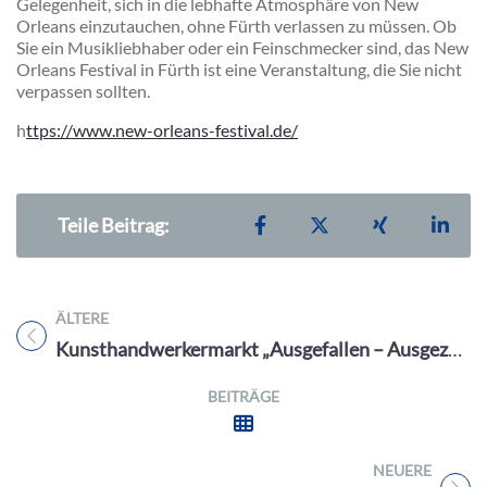
Gelegenheit, sich in die lebhafte Atmosphäre von New
Orleans einzutauchen, ohne Fürth verlassen zu müssen. Ob
Sie ein Musikliebhaber oder ein Feinschmecker sind, das New
Orleans Festival in Fürth ist eine Veranstaltung, die Sie nicht
verpassen sollten.
h
ttps://www.new-orleans-festival.de/
Teilen auf Facebook
Teilen auf X
Teilen auf X
Teil
Teile Beitrag:
ÄLTERE
Titel für Beitrag
Kunsthandwerkermarkt „Ausgefallen – Ausgezeichnet“ in Forchheim
BEITRÄGE
NEUERE