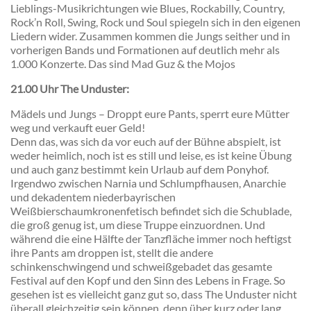
Lieblings-Musikrichtungen wie Blues, Rockabilly, Country,
Rock’n Roll, Swing, Rock und Soul spiegeln sich in den eigenen
Liedern wider. Zusammen kommen die Jungs seither und in
vorherigen Bands und Formationen auf deutlich mehr als
1.000 Konzerte. Das sind Mad Guz & the Mojos
21.00 Uhr The Unduster:
Mädels und Jungs – Droppt eure Pants, sperrt eure Mütter
weg und verkauft euer Geld!
Denn das, was sich da vor euch auf der Bühne abspielt, ist
weder heimlich, noch ist es still und leise, es ist keine Übung
und auch ganz bestimmt kein Urlaub auf dem Ponyhof.
Irgendwo zwischen Narnia und Schlumpfhausen, Anarchie
und dekadentem niederbayrischen
Weißbierschaumkronenfetisch befindet sich die Schublade,
die groß genug ist, um diese Truppe einzuordnen. Und
während die eine Hälfte der Tanzfläche immer noch heftigst
ihre Pants am droppen ist, stellt die andere
schinkenschwingend und schweißgebadet das gesamte
Festival auf den Kopf und den Sinn des Lebens in Frage. So
gesehen ist es vielleicht ganz gut so, dass The Unduster nicht
überall gleichzeitig sein können, denn über kurz oder lang