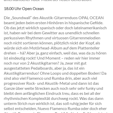
18.00 Uhr Open Ocean
Die „Soundwall“ des Akustik-Gitarrenduos OPAL OCEAN
beamt jeden beim ersten Hinhören in hispanische Gefilde.
Ob das jetzt wirklich spanisch oder doch lateinamerikanisch
ist, haben wir bei dem Gewitter aus unendlich schnellen
perkussiven Rhythmen und virtuosen Gitarrenmelodien
noch nicht sortieren können, plötzlich nickt der Kopf, als
würde sich ein Motörhead-Album auf dem Plattenteller
drehen – hä? Aber ja, ganz einfach, weil das, was da zu hören
ist eindeutig rockt! Und Moment – reden wir hier immer
noch nur von 2 Akustikgitarren? Ja, zwar mit gut
ausgestatteten Pedalboards, aber ja, das ist ein
Akustikgitarrenduo! Ohne Loops und doppelten Boden! Da
sind also viel Flamenco und Rumba drin, aber auch viel
progressiver Rock- und Akustik-Metal und dann ist das
Ganze über weite Strecken auch noch sehr sehr funky und
bleibt dem anfänglichen Eindruck treu, dass es bei all der
rhythmischen Komplexität durchweg rockt. Was das dann
unterm Strich nun wirklich ist, das soll ruhig jeder für sich
selbst entscheiden, Nuevo Flamenco Rumba oder doch eher