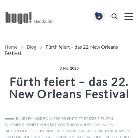
Hugo Stadtmagazin – HUG
Suchen
MELDUNG
Home
Blog
Fürth feiert – das 22. New Orleans
Festival
Veröffentlicht am:
3. Mai 2023
Fürth feiert – das 22.
New Orleans Festival
BLUES
FAMILIE
FOLK
FREIER EINTRITT
FREIZEIT
FÜRTH
FÜRTHER FREIHEIT
KONZERT
KOSTENLOS
KUNST
LIVE.MUSIK
METROPOLREGION NÜRNBERG
NEW ORLEANS FESTIVAL
NORDBAYERN
OPEN AIR
ROCK
SOUL
SPASS
TRINKEN
VERANSTALTUNG
FREIZEIT
FÜRTH