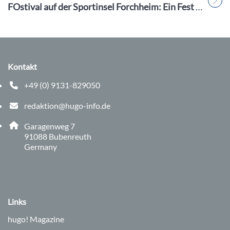
Titel für Beitrag
FOstival auf der Sportinsel Forchheim: Ein Fest für Jugendliche
Kontakt
+49 (0) 9131-829050
Telefonnummer: 0 9 1 3 1 8 2 9 0 5 0
redaktion@hugo-info.de
E-Mail Adresse: redaktion@hugo-info.de
Adresse:
Garagenweg 7
, 9 1 0 8 8
91088
Bubenreuth
Germany
Links
hugo!
Magazine