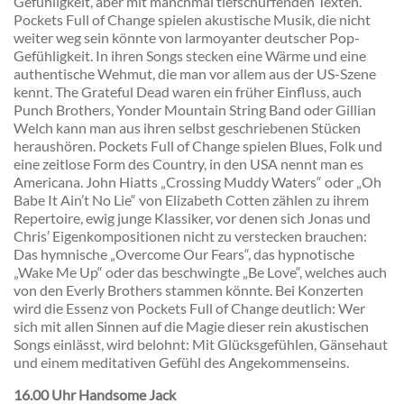
Gefühligkeit, aber mit manchmal tiefschürfenden Texten.
Pockets Full of Change spielen akustische Musik, die nicht
weiter weg sein könnte von larmoyanter deutscher Pop-
Gefühligkeit. In ihren Songs stecken eine Wärme und eine
authentische Wehmut, die man vor allem aus der US-Szene
kennt. The Grateful Dead waren ein früher Einfluss, auch
Punch Brothers, Yonder Mountain String Band oder Gillian
Welch kann man aus ihren selbst geschriebenen Stücken
heraushören. Pockets Full of Change spielen Blues, Folk und
eine zeitlose Form des Country, in den USA nennt man es
Americana. John Hiatts „Crossing Muddy Waters“ oder „Oh
Babe It Ain’t No Lie“ von Elizabeth Cotten zählen zu ihrem
Repertoire, ewig junge Klassiker, vor denen sich Jonas und
Chris’ Eigenkompositionen nicht zu verstecken brauchen:
Das hymnische „Overcome Our Fears“, das hypnotische
„Wake Me Up“ oder das beschwingte „Be Love“, welches auch
von den Everly Brothers stammen könnte. Bei Konzerten
wird die Essenz von Pockets Full of Change deutlich: Wer
sich mit allen Sinnen auf die Magie dieser rein akustischen
Songs einlässt, wird belohnt: Mit Glücksgefühlen, Gänsehaut
und einem meditativen Gefühl des Angekommenseins.
16.00 Uhr Handsome Jack