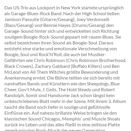
Das US-Trio aus Lockport in New York startete ursprünglich
als Garage-Blues-Rock Band. Nach der High School ließen
Jamison Passuite (Gitarre/Gesang), Joey Verdonselli
(Bass/Gesang) und Bennie Hayes (Drums/Gesang) den
Garage-Sound hinter sich und entwickelten sich Richtung
souligem Boogie-Rock-Sound gepaart mit rauem Blues. Sie
selbst bezeichnen ihren Sound als Boogie-Soul. Daraus
entsteht eine starke und emotionale Verschmelzung von
Boogie, Soul und Rock’N’Roll, die auch bei Musiker-
Gefährten wie Chris Robinson (Chris Robinson Brotherhood,
Black Crowes), Zachary Gabbard (Buffalo Killers) und Ben
McLeod von All Them Witches größte Bewunderung und
Anerkennung erntet. Die Bühne teilten sie sich bereits mit
namhaften Bands und Künstlern wie den Sheepdogs, Blue
Cheer, Gov’t Mule, J. Geils, The Hold Steady und Robert
Randolph. Somit sind Handsome Jack schon längst kein
unbeschriebenes Blatt mehr in der Szene. Mit ihrem 3. Album
taucht die Band noch tiefer in soulige und gefühlvolle
Einflüsse ein. Auf nahezu brillante Weise bringen sie den
klassischen Sound Chicagos, Memphis‘ und Muscle Shoals
zurück ins Leben und das alles fließt in eine zeitlose Platte
amerikanischer Rock-Musik der neuen Generation.