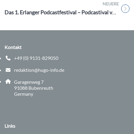
NEUERE
Titel für Beitrag
Das 1. Erlanger Podcastfestival – Podcastival vom 28.10 – 17.11.22
Kontakt
+49 (0) 9131-829050
Telefonnummer: 0 9 1 3 1 8 2 9 0 5 0
redaktion@hugo-info.de
E-Mail Adresse: redaktion@hugo-info.de
Adresse:
Garagenweg 7
, 9 1 0 8 8
91088
Bubenreuth
Germany
Links