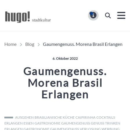
Hugo Stadtmagazin – HUG
Suchen
MELDUNG
Home
Blog
Gaumengenuss. Morena Brasil Erlangen
Veröffentlicht am:
6. Oktober 2022
Gaumengenuss.
Morena Brasil
Erlangen
AUSGEHEN
BRASILIANISCHE KÜCHE
CAIPIRINHA
COCKTAILS
ERLANGEN
ESSEN
GASTRONOMIE
GAUMENGENUSS
GENUSS
TRINKEN
ERLANGEN
GASTRONOMIE
GAUMENGENUSS
VERLOSUNG
WERBUNG