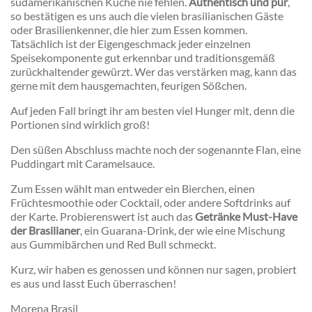
südamerikanischen Küche nie fehlen.
Authentisch und pur
,
so bestätigen es uns auch die vielen brasilianischen Gäste
oder Brasilienkenner, die hier zum Essen kommen.
Tatsächlich ist der Eigengeschmack jeder einzelnen
Speisekomponente gut erkennbar und traditionsgemäß
zurückhaltender gewürzt. Wer das verstärken mag, kann das
gerne mit dem hausgemachten, feurigen Sößchen.
Auf jeden Fall bringt ihr am besten viel Hunger mit, denn die
Portionen sind wirklich groß!
Den süßen Abschluss machte noch der sogenannte Flan, eine
Puddingart mit Caramelsauce.
Zum Essen wählt man entweder ein Bierchen, einen
Früchtesmoothie oder Cocktail, oder andere Softdrinks auf
der Karte. Probierenswert ist auch das
Getränke Must-Have
der Brasilianer
, ein Guarana-Drink, der wie eine Mischung
aus Gummibärchen und Red Bull schmeckt.
Kurz, wir haben es genossen und können nur sagen, probiert
es aus und lasst Euch überraschen!
Morena Brasil