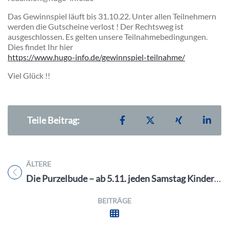
Das Gewinnspiel läuft bis 31.10.22. Unter allen Teilnehmern
werden die Gutscheine verlost ! Der Rechtsweg ist
ausgeschlossen. Es gelten unsere Teilnahmebedingungen.
Dies findet Ihr hier
https://www.hugo-info.de/gewinnspiel-teilnahme/
Viel Glück !!
Teilen auf Facebook
Teilen auf X
Teilen auf X
Teil
Teile Beitrag:
ÄLTERE
Titel für Beitrag
Die Purzelbude – ab 5.11. jeden Samstag Kinderbetreuung
BEITRÄGE