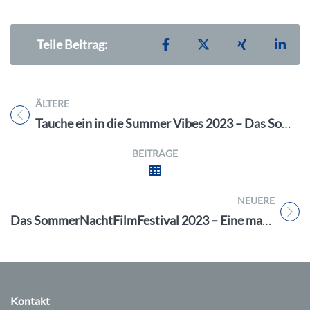
Teilen auf Facebook
Teilen auf X
Teilen auf X
Teil
Teile Beitrag:
ÄLTERE
Titel für Beitrag
Tauche ein in die Summer Vibes 2023 – Das Sommerfest des Erlanger Sports am Fr. 7.7. 23 im Freibad West
BEITRÄGE
NEUERE
Titel für Beitrag
Das SommerNachtFilmFestival 2023 – Eine magische Filmreise erwartet Sie vom 2. – 26.8.23
Kontakt