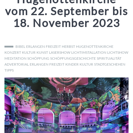
vom 22. September bis
18. November 2023
BIBEL
ERLANGEN
FREIZEIT
HERBST
HUGENOTTENKIRCHE
KONZERT
KULTUR
KUNST
LASERSHOW
LICHTIMSTALLATION
LICHTSHOW
MEDITATION
SCHÖPFUNG
SCHÖPFUNGSGESCHICHTE
SPIRITUALITÄT
ADVERTORIAL
ERLANGEN
FREIZEIT
KINDER
KULTUR
STADTGESCHEHEN
TIPPS