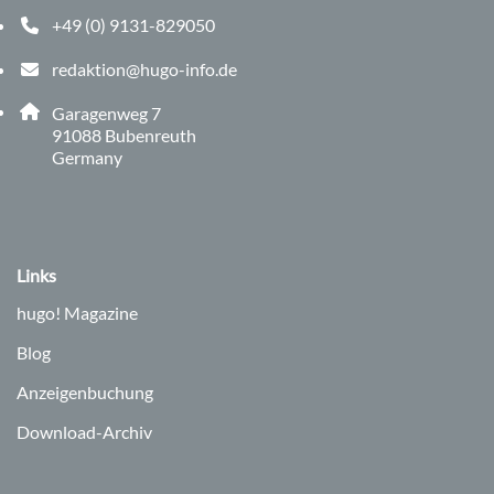
+49 (0) 9131-829050
Telefonnummer: 0 9 1 3 1 8 2 9 0 5 0
redaktion@hugo-info.de
E-Mail Adresse: redaktion@hugo-info.de
Adresse:
Garagenweg 7
, 9 1 0 8 8
91088
Bubenreuth
Germany
Links
hugo!
Magazine
Blog
Anzeigenbuchung
Download-Archiv