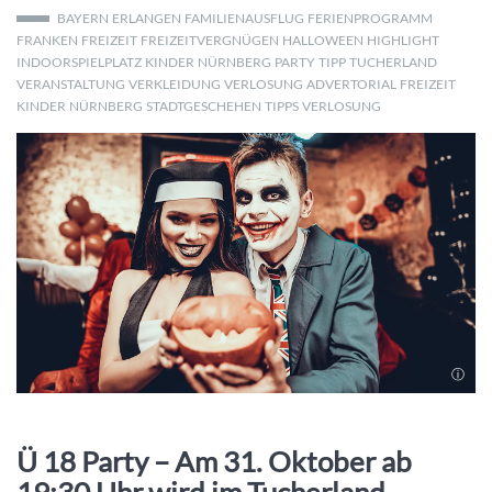
BAYERN
ERLANGEN
FAMILIENAUSFLUG
FERIENPROGRAMM
FRANKEN
FREIZEIT
FREIZEITVERGNÜGEN
HALLOWEEN
HIGHLIGHT
INDOORSPIELPLATZ
KINDER
NÜRNBERG
PARTY
TIPP
TUCHERLAND
VERANSTALTUNG
VERKLEIDUNG
VERLOSUNG
ADVERTORIAL
FREIZEIT
KINDER
NÜRNBERG
STADTGESCHEHEN
TIPPS
VERLOSUNG
Ü 18 Party – Am 31. Oktober ab
19:30 Uhr wird im Tucherland