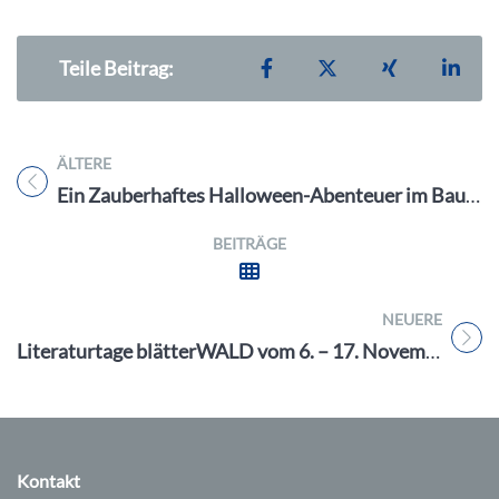
Teilen auf Facebook
Teilen auf X
Teilen auf X
Teil
Teile Beitrag:
ÄLTERE
Titel für Beitrag
Ein Zauberhaftes Halloween-Abenteuer im Baumwipfelpfad Steigerwald!
BEITRÄGE
NEUERE
Titel für Beitrag
Literaturtage blätterWALD vom 6. – 17. November 23 im Forchheimer Land
Kontakt