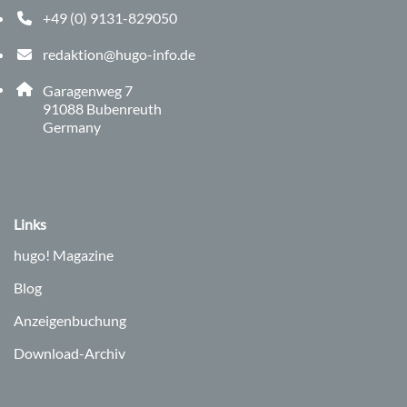
+49 (0) 9131-829050
Telefonnummer: 0 9 1 3 1 8 2 9 0 5 0
redaktion@hugo-info.de
E-Mail Adresse: redaktion@hugo-info.de
Adresse:
Garagenweg 7
, 9 1 0 8 8
91088
Bubenreuth
Germany
Links
hugo!
Magazine
Blog
Anzeigenbuchung
Download-Archiv