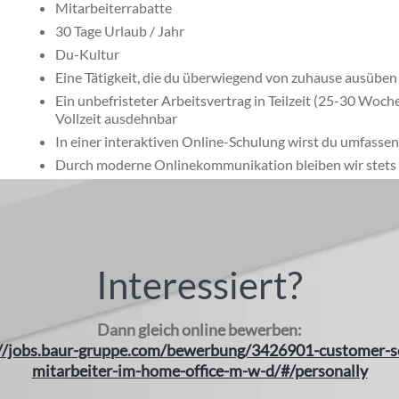
Mitarbeiterrabatte
30 Tage Urlaub / Jahr
Du-Kultur
Eine Tätigkeit, die du überwiegend von zuhause ausüben
Ein unbefristeter Arbeitsvertrag in Teilzeit (25-30 Woc
Vollzeit ausdehnbar
In einer interaktiven Online-Schulung wirst du umfassend
Durch moderne Onlinekommunikation bleiben wir stets a
Interessiert?
Dann gleich online bewerben:
://jobs.baur-gruppe.com/bewerbung/3426901-customer-se
mitarbeiter-im-home-office-m-w-d/#/personally