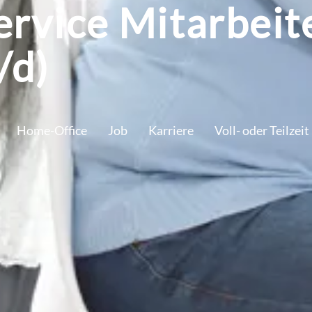
rvice Mitarbei
/d)
Home-Office
Job
Karriere
Voll- oder Teilzeit