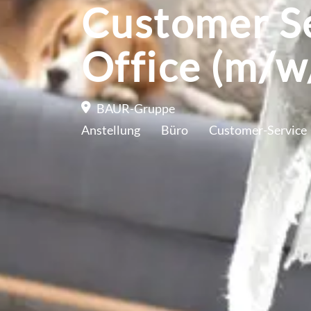
Customer Se
Office (m/w
BAUR-Gruppe
Anstellung
Büro
Customer-Service