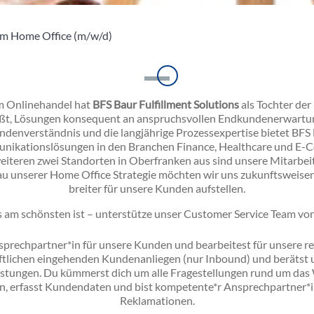
im Home Office (m/w/d)
Einleitung
m Onlinehandel hat
BFS Baur Fulfillment Solutions
als Tochter der
eißt, Lösungen konsequent an anspruchsvollen Endkundenerwartu
enverständnis und die langjährige Prozessexpertise bietet BFS B
unikationslösungen in den Branchen Finance, Healthcare und E
iteren zwei Standorten in Oberfranken aus sind unsere Mitarbei
 unserer Home Office Strategie möchten wir uns zukunftsweise
breiter für unsere Kunden aufstellen.
 am schönsten ist – unterstütze unser Customer Service Team vo
nsprechpartner*in für unsere Kunden und bearbeitest für unsere
riftlichen eingehenden Kundenanliegen (nur Inbound) und berätst
istungen. Du kümmerst dich um alle Fragestellungen rund um d
n, erfasst Kundendaten und bist kompetente*r Ansprechpartner*in
Reklamationen.