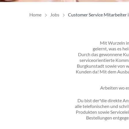
Home
Jobs
Customer Service Mitarbeiter 
Mit Wurzeln i
gelernt, was es h
Durch das gewonnene Kund
serviceorientierte Komm
Burgkunstadt sowie von we
Kunden da! Mit dem Ausbau
Arbeiten wo es
Inhalt
Du bist der*die direkte A
alle telefonischen und sch
Produkten sowie Servicele
Bestellungen entgege