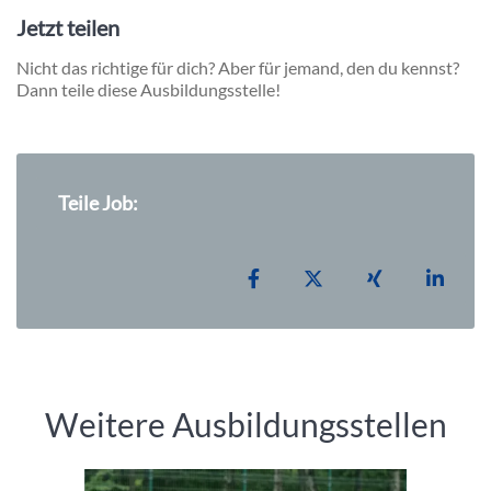
Jetzt teilen
Nicht das richtige für dich? Aber für jemand, den du kennst?
Dann teile diese Ausbildungsstelle!
Teile Job:
Teilen auf Facebook
Teilen auf X
Teilen auf Xi
Teile
Weitere Ausbildungsstellen
Einleitung