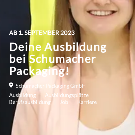
AB 1. SEPTEMBER 2023
Deine Ausbildung
bei Schumacher
Packaging!
Schumacher Packaging GmbH
Ausbildung
Ausbildungsplätze
Berufsausbildung
Job
Karriere