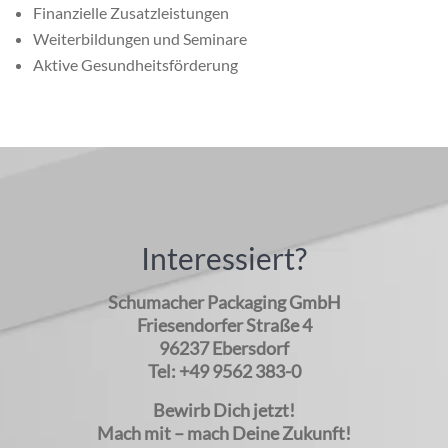
Finanzielle Zusatzleistungen
Weiterbildungen und Seminare
Aktive Gesundheitsförderung
Interessiert?
Schumacher Packaging GmbH
Friesendorfer Straße 4
96237 Ebersdorf
Tel: +49 9562 383-0
Bewirb Dich jetzt!
Mach mit – mach Deine Zukunft!