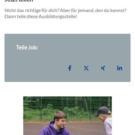
Nicht das richtige für dich? Aber für jemand, den du kennst?
Dann teile diese Ausbildungsstelle!
Teile Job:
Teilen auf Facebook
Teilen auf X
Teilen auf Xi
Teile