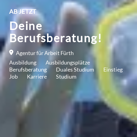
AB JETZT
Deine
Berufsberatung!
Agentur für Arbeit Fürth
Ausbildung
Ausbildungsplätze
Berufsberatung
Duales Studium
Einstieg
Job
Karriere
Studium