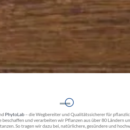
Einleitung
nd
PhytoLab
– die Wegbereiter und Qualitätssicherer für pflanzli
 beschaffen und verarbeiten wir Pflanzen aus über 80 Ländern un
anzen. So tragen wir dazu bei, natürlichere, gesündere und hoch