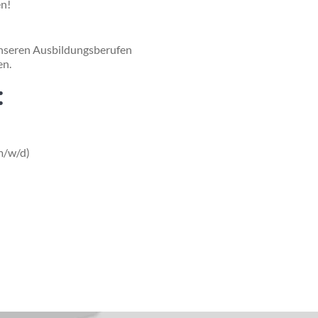
en!
unseren Ausbildungsberufen
en.
:
m/w/d)