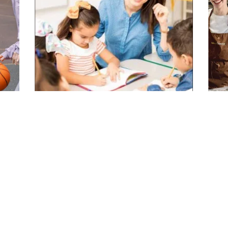
 in Erlangen sucht Assistenzkräfte
AB JETZT
AB J
NEU:
Aus
Kinderpflegeausbildung
mit erhöhtem Praxisanteil
„KiPrax“ ab 2026
Berufsfachschule für Kinderpflege Standort Höchstadt a. d. Aisch
JETZT BEWERBEN
JETZ