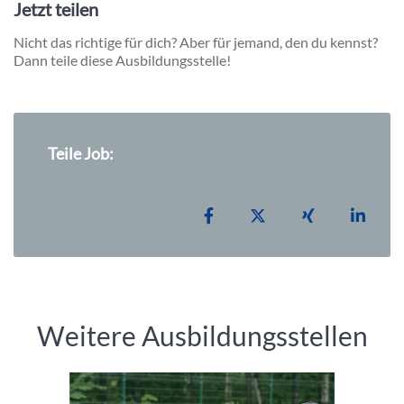
Jetzt teilen
Nicht das richtige für dich? Aber für jemand, den du kennst?
Dann teile diese Ausbildungsstelle!
Teile Job:
Teilen auf Facebook
Teilen auf X
Teilen auf Xi
Teile
Weitere Ausbildungsstellen
Einleitung