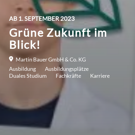
AB 1. SEPTEMBER 2023
Grüne Zukunft im
Blick!
Martin Bauer GmbH & Co. KG
Ausbildung
Ausbildungsplätze
Duales Studium
Fachkräfte
Karriere