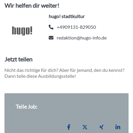
Wir helfen dir weiter!
hugo! stadtkultur
+4909131-829050
redaktion@hugo-info.de
Jetzt teilen
Nicht das richtige für dich? Aber für jemand, den du kennst?
Dann teile diese Ausbildungsstelle!
Teile Job:
Teilen auf Facebook
Teilen auf X
Teilen auf Xi
Teile