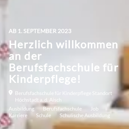
AB 1. SEPTEMBER 2023
Herzlich willkommen
an der
Berufsfachschule für
Kinderpflege!
Berufsfachschule für Kinderpflege Standort
Höchstadt a. d. Aisch
Ausbildung
Berufsfachschule
Job
Karriere
Schule
Schulische Ausbildung