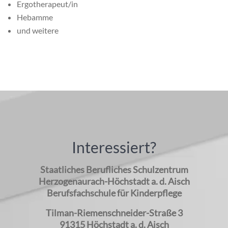
Ergotherapeut/in
Hebamme
und weitere
Interessiert?
Staatliches Berufliches Schulzentrum
Herzogenaurach-Höchstadt a. d. Aisch
Berufsfachschule für Kinderpflege
Tilman-Riemenschneider-Straße 3
91315 Höchstadt a. d. Aisch