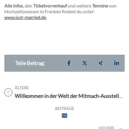
Alle Infos
, den
Ticketvorverkauf
und weitere
Termine
von
Hochzeitsmessen in Franken findest du unter:
www.just-married.de
.
Teilen auf Facebook
Teilen auf X
Teilen auf X
Teil
Teile Beitrag:
ÄLTERE
Titel für Beitrag
Willkommen in der Welt der Mitmach-Ausstellungen und Mitmach-Museen!
BEITRÄGE
NEUERE