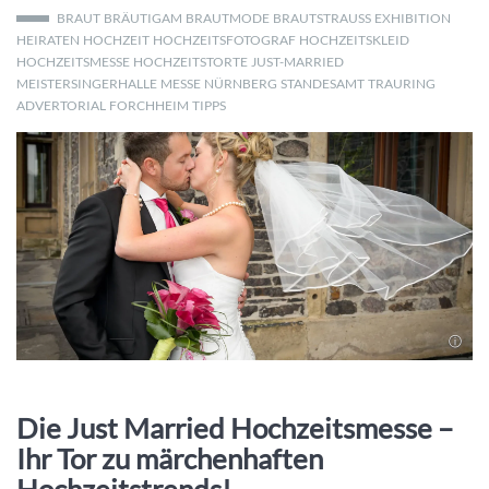
BRAUT
BRÄUTIGAM
BRAUTMODE
BRAUTSTRAUSS
EXHIBITION
HEIRATEN
HOCHZEIT
HOCHZEITSFOTOGRAF
HOCHZEITSKLEID
HOCHZEITSMESSE
HOCHZEITSTORTE
JUST-MARRIED
MEISTERSINGERHALLE
MESSE
NÜRNBERG
STANDESAMT
TRAURING
ADVERTORIAL
FORCHHEIM
TIPPS
Die Just Married Hochzeitsmesse –
Ihr Tor zu märchenhaften
Hochzeitstrends!