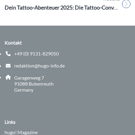
Titel für Beitrag
Dein Tattoo-Abenteuer 2025: Die Tattoo-Convention Fürth am 18. und 19. Januar!
Kontakt
+49 (0) 9131-829050
Telefonnummer: 0 9 1 3 1 8 2 9 0 5 0
redaktion@hugo-info.de
E-Mail Adresse: redaktion@hugo-info.de
Adresse:
Garagenweg 7
, 9 1 0 8 8
91088
Bubenreuth
Germany
Links
hugo!
Magazine