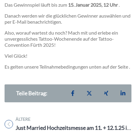
Das Gewinnspiel läuft bis zum
15. Januar 2025, 12 Uhr
.
Danach werden wir die glücklichen Gewinner auswählen und
per E-Mail benachrichtigen.
Also, worauf wartest du noch? Mach mit und erlebe ein
unvergessliches Tattoo-Wochenende auf der Tattoo-
Convention Fürth 2025!
Viel Glück!
Es gelten unsere Teilnahmebedingungen unten auf der Seite .
Teilen auf Facebook
Teilen auf X
Teilen auf X
Teil
Teile Beitrag:
ÄLTERE
Titel für Beitrag
Just Married Hochzeitsmesse am 11. + 12.1.25 im Ofenwerk Nürnberg