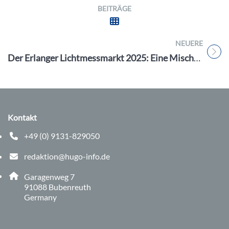
BEITRÄGE
NEUERE
Titel für Beitrag
Der Erlanger Lichtmessmarkt 2025: Eine Mischung aus Tradition und modernen Genüssen
Kontakt
+49 (0) 9131-829050
Telefonnummer: 0 9 1 3 1 8 2 9 0 5 0
redaktion@hugo-info.de
E-Mail Adresse: redaktion@hugo-info.de
Adresse:
Garagenweg 7
, 9 1 0 8 8
91088
Bubenreuth
Germany