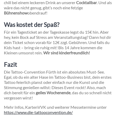
chill bei einem leckeren Drink an unserer
Cocktailbar
. Und als
wäre das nicht genug, gibt’s noch eine fetzige
Bühnenshow
obendrauf!
Was kostet der Spaß?
Für ein Tagesticket an der Tageskasse legst du 15€ hin. Aber
hey, kein Bock auf Stress am Veranstaltungstag? Dann hol dir
dein Ticket schon vorab für 12€ zzgl. Gebühren. Und falls du
Kids hast – bring sie ruhig mit! Bis 14 Jahre kommen die
Kleinen umsonst rein.
Wir sind kinderfreundlich!
Fazit
Die Tattoo-Convention Fürth ist ein absolutes Must-See.
Egal, ob du ein alter Hase im Tattoo-Business bist, dein erstes
Tattoo feierlich planst oder einfach nur die Kunst und die
Stimmung genießen willst: Dieses Event rockt! Also, mach
dich bereit für ein
geiles Wochenende
, das du so schnell nicht
vergessen wirst!
Mehr Infos, KartenVVK und weiterer Messetermine unter
https://www.die-tattooconvention.de/