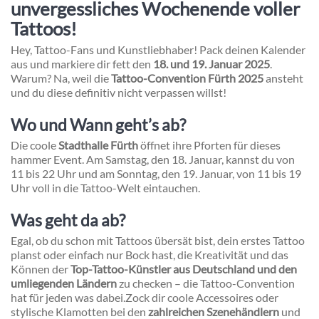
unvergessliches Wochenende voller
Tattoos!
Hey, Tattoo-Fans und Kunstliebhaber! Pack deinen Kalender
aus und markiere dir fett den
18. und 19. Januar 2025
.
Warum? Na, weil die
Tattoo-Convention Fürth 2025
ansteht
und du diese definitiv nicht verpassen willst!
Wo und Wann geht’s ab?
Die coole
Stadthalle Fürth
öffnet ihre Pforten für dieses
hammer Event. Am Samstag, den 18. Januar, kannst du von
11 bis 22 Uhr und am Sonntag, den 19. Januar, von 11 bis 19
Uhr voll in die Tattoo-Welt eintauchen.
Was geht da ab?
Egal, ob du schon mit Tattoos übersät bist, dein erstes Tattoo
planst oder einfach nur Bock hast, die Kreativität und das
Können der
Top-Tattoo-Künstler aus Deutschland und den
umliegenden Ländern
zu checken – die Tattoo-Convention
hat für jeden was dabei.
Zock dir coole Accessoires oder
stylische Klamotten bei den
zahlreichen Szenehändlern
und