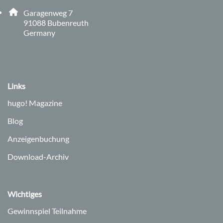
Adresse:
Garagenweg 7
, 9 1 0 8 8
91088
Bubenreuth
Germany
Links
hugo!
Magazine
Blog
Anzeigenbuchung
Download-Archiv
Wichtiges
Gewinnspiel Teilnahme