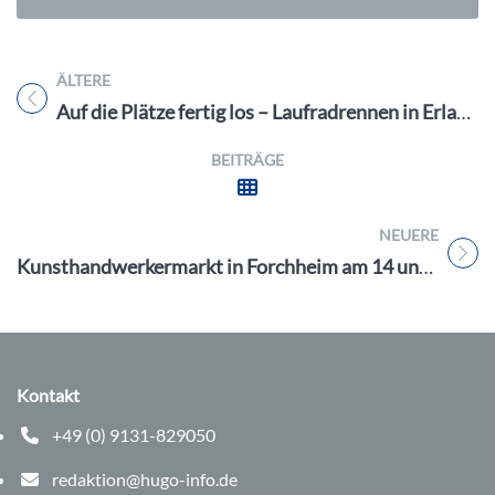
ÄLTERE
Titel für Beitrag
Auf die Plätze fertig los – Laufradrennen in Erlangen
BEITRÄGE
NEUERE
Titel für Beitrag
Kunsthandwerkermarkt in Forchheim am 14 und 15.5. 22
Kontakt
+49 (0) 9131-829050
Telefonnummer: 0 9 1 3 1 8 2 9 0 5 0
redaktion@hugo-info.de
E-Mail Adresse: redaktion@hugo-info.de