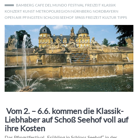
BAMBERG
CAFE DEL MUNDO
FESTIVAL
FREIZEIT
KLASSIK
KONZERT
KUNST
METROPOLREGION NÜRNBERG
NORDBAYERN
OPEN AIR
PFINGSTEN
SCHLOSS SEEHOF
SPASS
FREIZEIT
KULTUR
TIPPS
Vom 2. – 6.6. kommen die Klassik-
Liebhaber auf
Schoß Seehof voll auf
ihre Kosten
Das Pfingstfestival „Frühling in Schloss Seehof“ in der