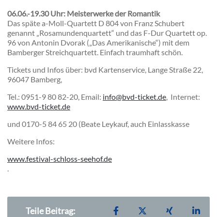
06.06.-19.30 Uhr: Meisterwerke der Romantik
Das späte a-Moll-Quartett D 804 von Franz Schubert
genannt „Rosamundenquartett“ und das F-Dur Quartett op.
96 von Antonin Dvorak („Das Amerikanische“) mit dem
Bamberger Streichquartett. Einfach traumhaft schön.
Tickets und Infos über: bvd Kartenservice, Lange Straße 22,
96047 Bamberg,
Tel.: 0951-9 80 82-20, Email:
info@bvd-ticket.de
, Internet:
www.bvd-ticket.de
und 0170-5 84 65 20 (Beate Leykauf, auch Einlasskasse
Weitere Infos:
www.festival-schloss-seehof.de
.
Teilen auf Facebook
Teilen auf X
Teilen auf X
Teil
Teile Beitrag: