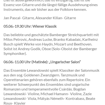
Essenz von Gitarre und die längst fällige Ausdehnung eines
Instruments, das wir bisher aus der Folklore kennen.
Jan Pascal- Gitarre, Alexander Kilian- Gitarre
05.06.-19.30 Uhr:
Wiener Klassik
Das beliebte und geschätzte Bamberger Streichquartett mit
Milos Petrovic, Andreas Lucke, Branko Kabadaic, Karlheinz
Busch spielt Werke von Haydn, Mozart und Beethoven.
Solist ist Andrey Godik, Oboe (Solo-Oboist der Bamberger
Symphoniker).
06.06.-11.00 Uhr (Matinée):
„Ungarischer Salon“
Das Ensemble Lewandowski spielt Klassiker der Salonmusik
aus den sog. Goldenen Zwanzigern. Tanzmusik und
Operettenarien gehören ebenfalls zum Repertoire. Ein
weiterer Schwerpunkt des Ensembles sind ungarische
Romanzen und temperamentvolle Csárdás. Bogdan
Lewandowski- Violine, Michael Hamann- Violine, Zazie
Lewandowski- Viola, Mátyás Németh- Kontrabass, Beate
Roux- Klavier