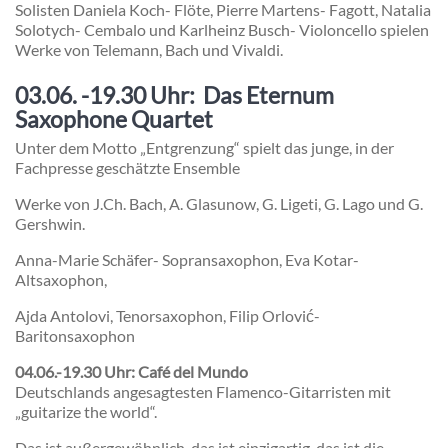
Solisten Daniela Koch- Flöte, Pierre Martens- Fagott, Natalia
Solotych- Cembalo und Karlheinz Busch- Violoncello spielen
Werke von Telemann, Bach und Vivaldi.
03.06. -19.30 Uhr: Das E
ternum
Saxophone Quartet
Unter dem Motto „Entgrenzung“ spielt das junge, in der
Fachpresse geschätzte Ensemble
Werke von J.Ch. Bach, A. Glasunow, G. Ligeti, G. Lago und G.
Gershwin.
Anna-Marie Schäfer- Sopransaxophon, Eva Kotar-
Altsaxophon,
Ajda Antolovi, Tenorsaxophon, Filip Orlović-
Baritonsaxophon
04.06.-19.30 Uhr: Café del Mundo
Deutschlands angesagtesten Flamenco-Gitarristen mit
„guitarize the world“.
Das ist außergewöhnlich, das ist einzigartig, das ist die