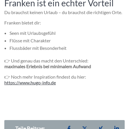
Franken ist ein echter Vorteil
Du brauchst keinen Urlaub – du brauchst die richtigen Orte.
Franken bietet dir:
Seen mit Urlaubsgefühl
Flüsse mit Charakter
Flussbäder mit Besonderheit
👉 Und genau das macht den Unterschied:
maximales Erlebnis bei minimalem Aufwand
👉 Noch mehr Inspiration findest du hier:
https://www.hugo-info.de
Teilen auf Facebook
Teilen auf X
Teilen auf X
Teil
Teile Beitrag: