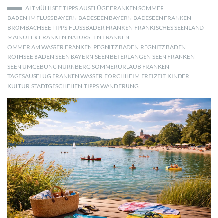
ALTMÜHLSEE TIPPS
AUSFLÜGE FRANKEN SOMMER
BADEN IM FLUSS BAYERN
BADESEEN BAYERN
BADESEEN FRANKEN
BROMBACHSEE TIPPS
FLUSSBÄDER FRANKEN
FRÄNKISCHES SEENLAND
MAINUFER FRANKEN
NATURSEEN FRANKEN
OMMER AM WASSER FRANKEN
PEGNITZ BADEN
REGNITZ BADEN
ROTHSEE BADEN
SEEN BAYERN
SEEN BEI ERLANGEN
SEEN FRANKEN
SEEN UMGEBUNG NÜRNBERG
SOMMERURLAUB FRANKEN
TAGESAUSFLUG FRANKEN WASSER
FORCHHEIM
FREIZEIT
KINDER
KULTUR
STADTGESCHEHEN
TIPPS
WANDERUNG