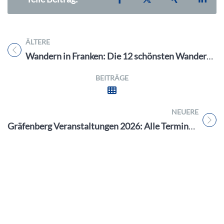
ÄLTERE
Titel für Beitrag
Wandern in Franken: Die 12 schönsten Wanderungen & Geheimtipps
BEITRÄGE
NEUERE
Titel für Beitrag
Gräfenberg Veranstaltungen 2026: Alle Termine + 2 Highlights, die Sie nicht verpassen dürfen