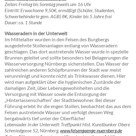
Zeiten
: Freitag bis Sonntag jeweils um 16 Uhr
Eintritt
: Erwachsene 9,50€, ermäßigt (Schüler, Studenten,
Schwerbehinderte gem. AGB) 8€, Kinder bis 5 Jahre frei
Dauer
: ca. 1 Stunde
Wasseradern in der Unterwelt
Im Mittelalter wurden in den Felsen des Burgbergs
ausgedehnte Stollenanlagen entlang von Wasseradern
geschlagen. Das dort austretende Wasser wurde in spezielle
Brunnen geleitet und sollte besonders bei Belagerungen die
Wasserversorgung Nürnbergs sicherstellen. Das Wasser der
zahlreichen anderen Schöpfbrunnen der Stadt war meist
verunreinigt und konnte nicht als Trinkwasser dienen. Hier
wird man aufgeklärt über die hygienischen Zustände der
damaligen Zeit, über Lebensgewohnheiten und die
Versorgung mit Wasser sowie die Entsorgung der
„Hinterlassenschaften“ der Stadtbewohner. Bei dieser
Führung erlebt ihr die engen Stollen, beobachtet das aus dem
Felsen austretende Wasser und verfolgt dessen Weg
bergabwärts tief unter der Oberfläche!
Lebensader in der Unterwelt:
Treffpunkt Hist. Kunstbunker Obere
Schmiedgasse 52, Nürnberg,
www.felsengaenge-nuernberg.de