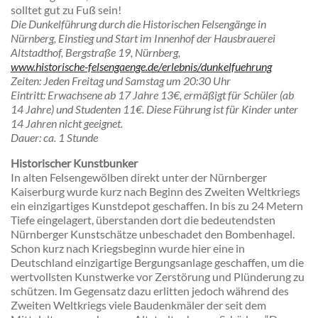
solltet gut zu Fuß sein!
Die Dunkelführung durch die Historischen Felsengänge in
Nürnberg, Einstieg und Start im Innenhof der Hausbrauerei
Altstadthof, Bergstraße 19, Nürnberg,
www.historische-felsengaenge.de/erlebnis/dunkelfuehrung
Zeiten
: Jeden Freitag und Samstag um 20:30 Uhr
Eintritt
: Erwachsene ab 17 Jahre 13€, ermäßigt für Schüler (ab
14 Jahre) und Studenten 11€. Diese Führung ist für Kinder unter
14 Jahren nicht geeignet.
Dauer
: ca. 1 Stunde
Historischer Kunstbunker
In alten Felsengewölben direkt unter der Nürnberger
Kaiserburg wurde kurz nach Beginn des Zweiten Weltkriegs
ein einzigartiges Kunstdepot geschaffen. In bis zu 24 Metern
Tiefe eingelagert, überstanden dort die bedeutendsten
Nürnberger Kunstschätze unbeschadet den Bombenhagel.
Schon kurz nach Kriegsbeginn wurde hier eine in
Deutschland einzigartige Bergungsanlage geschaffen, um die
wertvollsten Kunstwerke vor Zerstörung und Plünderung zu
schützen. Im Gegensatz dazu erlitten jedoch während des
Zweiten Weltkriegs viele Baudenkmäler der seit dem