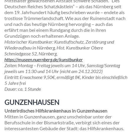
Mittelalter gewachsenen Altstadt schwere Schäden. “Des
Deutschen Reiches Schatzkästlein” – als das Nürnberg seit
dem 19. Jahrhundert häufig beschrieben wurde – endete als
trostlose Trümmerlandschaft. Wie aus der Ruinenstadt nach
und nach das heutige Nürnberg hervorging – auch das
erfährt man bei einem Rundgang durch die in ihren
Grundzügen noch erhaltenen Anlage.
Historischer Kunstbunker:
Kunstluftschutz, Zerstörung und
Wiederaufbau in Nürnberg, Hist. Kunstbunker Obere
Schmiedgasse 52, Nürnberg,
https://museen.nuernberg.de/kunstbunker
Zeiten
: Montag – Freitag jeweils um 14 Uhr, Samstag/Sonntag
jeweils um 11:30 und 14 Uhr (nicht am 24.12.2022)
Eintritt
: Erwachsene 9,50€, ermäßigt 8€, Kinder bis einschließlich
5 Jahre frei
Dauer
: ca. 1 Stund
e
GUNZENHAUSEN
Unterirdisches Hilfskrankenhaus in Gunzenhausen
Mitten in Gunzenhausen, ganz unscheinbar unter der
Berufsschule in der Bismarkstraße, verbirgt sich eines der
interessantesten Gebäude der Stadt: das Hilfskrankenhaus.