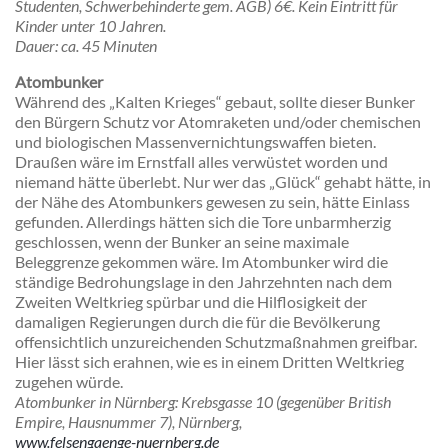
Studenten,
Schwerbehinderte gem. AGB) 6€. Kein Eintritt für
Kinder
unter 10 Jahren.
Dauer
: ca. 45 Minuten
Atombunker
Während des „Kalten Krieges“ gebaut, sollte dieser Bunker
den Bürgern Schutz vor Atomraketen und/oder chemischen
und biologischen Massenvernichtungswaffen bieten.
Draußen wäre im Ernstfall alles verwüstet worden und
niemand hätte überlebt. Nur wer das „Glück“ gehabt hätte, in
der Nähe des Atombunkers gewesen zu sein, hätte Einlass
gefunden. Allerdings hätten sich die Tore unbarmherzig
geschlossen, wenn der Bunker an seine maximale
Beleggrenze gekommen wäre. Im Atombunker wird die
ständige Bedrohungslage in den Jahrzehnten nach dem
Zweiten Weltkrieg spürbar und die Hilflosigkeit der
damaligen Regierungen durch die für die Bevölkerung
offensichtlich unzureichenden Schutzmaßnahmen greifbar.
Hier lässt sich erahnen, wie es in einem Dritten Weltkrieg
zugehen würde.
Atombunker in Nürnberg:
Krebsgasse 10 (gegenüber British
Empire, Hausnummer 7), Nürnberg,
www.felsengaenge-nuernberg.de