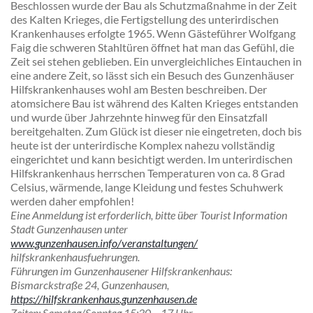
Beschlossen wurde der Bau als Schutzmaßnahme in der Zeit
des Kalten Krieges, die Fertigstellung des unterirdischen
Krankenhauses erfolgte 1965. Wenn Gästeführer Wolfgang
Faig die schweren Stahltüren öffnet hat man das Gefühl, die
Zeit sei stehen geblieben. Ein unvergleichliches Eintauchen in
eine andere Zeit, so lässt sich ein Besuch des Gunzenhäuser
Hilfskrankenhauses wohl am Besten beschreiben. Der
atomsichere Bau ist während des Kalten Krieges entstanden
und wurde über Jahrzehnte hinweg für den Einsatzfall
bereitgehalten. Zum Glück ist dieser nie eingetreten, doch bis
heute ist der unterirdische Komplex nahezu vollständig
eingerichtet und kann besichtigt werden. Im unterirdischen
Hilfskrankenhaus herrschen Temperaturen von ca. 8 Grad
Celsius, wärmende, lange Kleidung und festes Schuhwerk
werden daher empfohlen!
Eine Anmeldung ist erforderlich, bitte über Tourist Information
Stadt
Gunzenhausen unter
www.gunzenhausen.info/veranstaltungen/
hilfskrankenhausfuehrungen.
Führungen im Gunzenhausener Hilfskrankenhaus:
Bismarckstraße 24, Gunzenhausen,
https://hilfskrankenhaus.gunzenhausen.de
Zeiten
: Samstag/Sonntag 15:30 – 17 Uhr