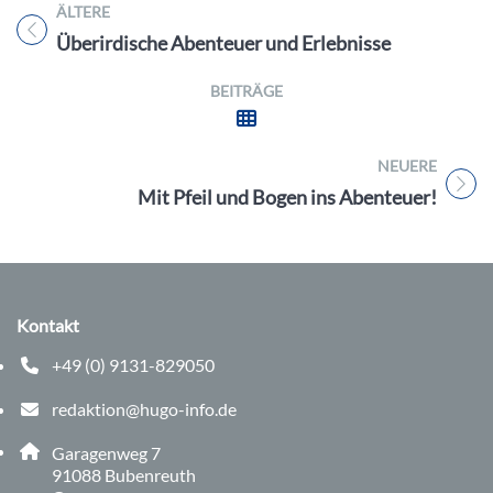
ÄLTERE
Titel für Beitrag
Überirdische Abenteuer und Erlebnisse
BEITRÄGE
NEUERE
Titel für Beitrag
Mit Pfeil und Bogen ins Abenteuer!
Kontakt
+49 (0) 9131-829050
Telefonnummer: 0 9 1 3 1 8 2 9 0 5 0
redaktion@hugo-info.de
E-Mail Adresse: redaktion@hugo-info.de
Adresse:
Garagenweg 7
, 9 1 0 8 8
91088
Bubenreuth