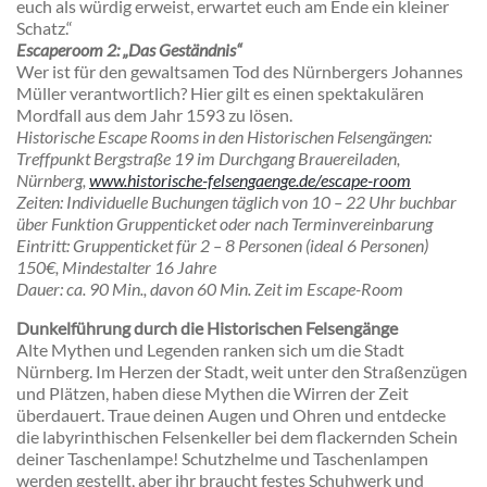
euch als würdig erweist, erwartet euch am Ende ein kleiner
Schatz.“
Escaperoom 2: „Das Geständnis“
Wer ist für den gewaltsamen Tod des Nürnbergers Johannes
Müller verantwortlich? Hier gilt es einen spektakulären
Mordfall aus dem Jahr 1593 zu lösen.
Historische Escape Rooms in den Historischen Felsengängen:
Treffpunkt Bergstraße 19 im Durchgang Brauereiladen,
Nürnberg,
www.historische-felsengaenge.de/escape-room
Zeiten
: Individuelle Buchungen täglich von 10 – 22 Uhr buchbar
über Funktion Gruppenticket oder nach Terminvereinbarung
Eintritt
: Gruppenticket für 2 – 8 Personen (ideal 6 Personen)
150€, Mindestalter 16 Jahre
Dauer
: ca. 90 Min., davon 60 Min. Zeit im Escape-Room
Dunkelführung durch die Historischen Felsengänge
Alte Mythen und Legenden ranken sich um die Stadt
Nürnberg. Im Herzen der Stadt, weit unter den Straßenzügen
und Plätzen, haben diese Mythen die Wirren der Zeit
überdauert. Traue deinen Augen und Ohren und entdecke
die labyrinthischen Felsenkeller bei dem flackernden Schein
deiner Taschenlampe! Schutzhelme und Taschenlampen
werden gestellt, aber ihr braucht festes Schuhwerk und