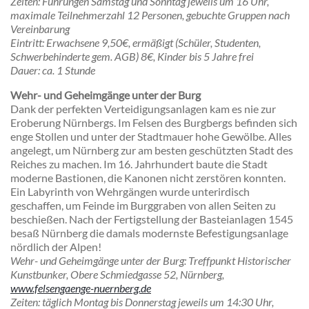
Zeiten
: Führungen Samstag und Sonntag jeweils um 16 Uhr,
maximale Teilnehmerzahl 12 Personen, gebuchte Gruppen nach
Vereinbarung
Eintritt
: Erwachsene 9,50€, ermäßigt (Schüler, Studenten,
Schwerbehinderte gem. AGB) 8€, Kinder bis 5 Jahre frei
Dauer
: ca. 1 Stunde
Wehr- und Geheimgänge unter der Burg
Dank der perfekten Verteidigungsanlagen kam es nie zur
Eroberung Nürnbergs. Im Felsen des Burgbergs befinden sich
enge Stollen und unter der Stadtmauer hohe Gewölbe. Alles
angelegt, um Nürnberg zur am besten geschützten Stadt des
Reiches zu machen. Im 16. Jahrhundert baute die Stadt
moderne Bastionen, die Kanonen nicht zerstören konnten.
Ein Labyrinth von Wehrgängen wurde unterirdisch
geschaffen, um Feinde im Burggraben von allen Seiten zu
beschießen. Nach der Fertigstellung der Basteianlagen 1545
besaß Nürnberg die damals modernste Befestigungsanlage
nördlich der Alpen!
Wehr- und Geheimgänge unter der Burg:
Treffpunkt Historischer
Kunstbunker, Obere Schmiedgasse 52, Nürnberg,
www.felsengaenge-nuernberg.de
Zeiten
: täglich Montag bis Donnerstag jeweils um 14:30 Uhr,