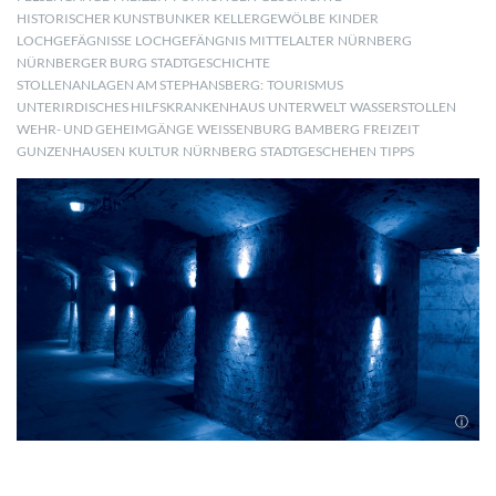
HISTORISCHER KUNSTBUNKER
KELLERGEWÖLBE
KINDER
LOCHGEFÄGNISSE
LOCHGEFÄNGNIS
MITTELALTER
NÜRNBERG
NÜRNBERGER BURG
STADTGESCHICHTE
STOLLENANLAGEN AM STEPHANSBERG:
TOURISMUS
UNTERIRDISCHES HILFSKRANKENHAUS
UNTERWELT
WASSERSTOLLEN
WEHR- UND GEHEIMGÄNGE
WEISSENBURG
BAMBERG
FREIZEIT
GUNZENHAUSEN
KULTUR
NÜRNBERG
STADTGESCHEHEN
TIPPS