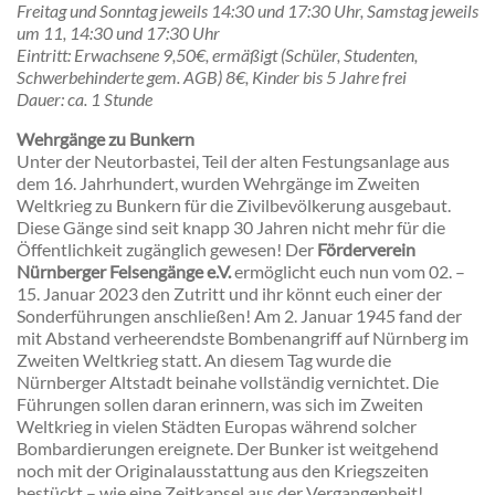
Freitag und Sonntag jeweils 14:30 und 17:30 Uhr, Samstag jeweils
um 11, 14:30 und 17:30 Uhr
Eintritt
: Erwachsene 9,50€, ermäßigt (Schüler, Studenten,
Schwerbehinderte gem. AGB) 8€, Kinder bis 5 Jahre frei
Dauer
: ca. 1 Stunde
Wehrgänge zu Bunkern
Unter der Neutorbastei, Teil der alten Festungsanlage aus
dem 16. Jahrhundert, wurden Wehrgänge im Zweiten
Weltkrieg zu Bunkern für die Zivilbevölkerung ausgebaut.
Diese Gänge sind seit knapp 30 Jahren nicht mehr für die
Öffentlichkeit zugänglich gewesen! Der
Förderverein
Nürnberger Felsengänge e.V.
ermöglicht euch nun vom 02. –
15. Januar 2023 den Zutritt und ihr könnt euch einer der
Sonderführungen anschließen! Am 2. Januar 1945 fand der
mit Abstand verheerendste Bombenangriff auf Nürnberg im
Zweiten Weltkrieg statt. An diesem Tag wurde die
Nürnberger Altstadt beinahe vollständig vernichtet. Die
Führungen sollen daran erinnern, was sich im Zweiten
Weltkrieg in vielen Städten Europas während solcher
Bombardierungen ereignete. Der Bunker ist weitgehend
noch mit der Originalausstattung aus den Kriegszeiten
bestückt – wie eine Zeitkapsel aus der Vergangenheit!