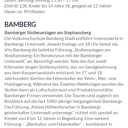
Eintritt
: 12€, Kinder bis 14 Jahre 5€, geeignet ab 12 Jahren
Dauer
: ca. 90 Minuten
BAMBERG
Bamberger Stollenanlagen am Stephansberg
Die Volkshochschule Bamberg Stadt entführt Interessierte in
Bambergs Unterwelt. Jeweils freitags um 18 Uhr bietet die
Vhs Bamberg die beliebte Führung „Stollenanlagen am
Stephansberg: Ein Rendezvous mit der Bamberger
Unterwelt“ an. Besichtigt werden Teile des fast zwölf
Kilometer langen Stollensystems, das zur Sandgewinnung
aus dem Keupersandstein entstand. Im 17. und 18.
Jahrhundert dienten die Felsenkeller der Wein-, Bier- und
Malzlagerung. Während des Zweiten Weltkrieges wurden die
Stollen dann als Luftschutzraum und Produktionsstätte
Bamberger Firmen verwendet. Die Touren sind zugleich ein
Rückblick auf die fast 1000-jährige Vergangenheit Bambergs.
Die Führung „Kleine Höhlenforscher in Bambergs
geisterhafter Unterwelt unterwegs“ richtet sich speziell an
Kinder von 8 bis 12 Jahren in Begleitung. Eine weitere
Führung – „Bierkultur und Felsenkeller“ – kombiniert in