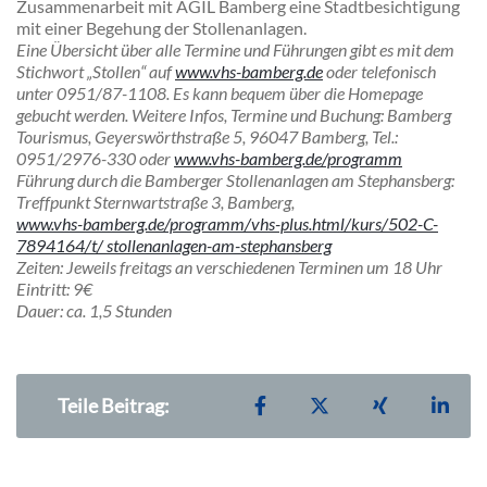
Zusammenarbeit mit AGIL Bamberg eine Stadtbesichtigung
mit einer Begehung der Stollenanlagen.
Eine Übersicht über alle Termine und Führungen gibt es mit dem
Stichwort „Stollen“ auf
www.vhs-bamberg.de
oder telefonisch
unter 0951/87-1108. Es kann bequem über die Homepage
gebucht werden. Weitere Infos, Termine und Buchung: Bamberg
Tourismus, Geyerswörthstraße 5, 96047 Bamberg, Tel.:
0951/2976-330 oder
www.vhs-bamberg.de/programm
Führung durch die Bamberger Stollenanlagen am Stephansberg:
Treffpunkt Sternwartstraße 3, Bamberg,
www.vhs-bamberg.de/programm/vhs-plus.html/kurs/502-C-
7894164/t/ stollenanlagen-am-stephansberg
Zeiten
: Jeweils freitags an verschiedenen Terminen um 18 Uhr
Eintritt
: 9€
Dauer
: ca. 1,5 Stunden
Teilen auf Facebook
Teilen auf X
Teilen auf X
Teil
Teile Beitrag: