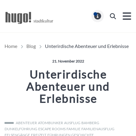
Hugo Stadtmagazin – HUG
Suchen
MELDUNG
Home
Blog
Unterirdische Abenteuer und Erlebnisse
Veröffentlicht am:
21. November 2022
Unterirdische
Abenteuer und
Erlebnisse
ABENTEUER
ATOMBUNKER
AUSFLUG
BAMBERG
DUNKELFÜHRUNG
ESCAPE ROOMS
FAMILIE
FAMILIENAUSFLUG
FELSENGÄNGE
FREIZEIT
FÜHRUNGEN
GESCHICHTE