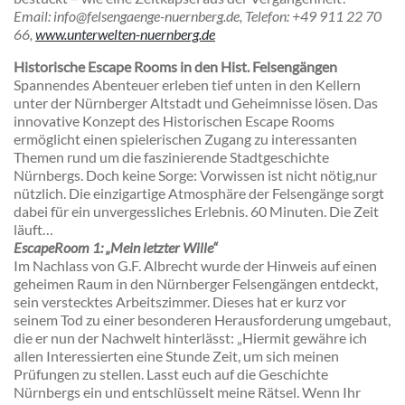
Email: info@felsengaenge-nuernberg.de, Telefon: +49 911 22 70
66,
www.unterwelten-nuernberg.de
Historische Escape Rooms in den Hist. Felsengängen
Spannendes Abenteuer erleben tief unten in den Kellern
unter der Nürnberger Altstadt und Geheimnisse lösen. Das
innovative Konzept des Historischen Escape Rooms
ermöglicht einen spielerischen Zugang zu interessanten
Themen rund um die faszinierende Stadtgeschichte
Nürnbergs. Doch keine Sorge: Vorwissen ist nicht nötig,nur
nützlich. Die einzigartige Atmosphäre der Felsengänge sorgt
dabei für ein unvergessliches Erlebnis. 60 Minuten. Die Zeit
läuft…
EscapeRoom 1: „Mein letzter Wille“
Im Nachlass von G.F. Albrecht wurde der Hinweis auf einen
geheimen Raum in den Nürnberger Felsengängen entdeckt,
sein verstecktes Arbeitszimmer. Dieses hat er kurz vor
seinem Tod zu einer besonderen Herausforderung umgebaut,
die er nun der Nachwelt hinterlässt: „Hiermit gewähre ich
allen Interessierten eine Stunde Zeit, um sich meinen
Prüfungen zu stellen. Lasst euch auf die Geschichte
Nürnbergs ein und entschlüsselt meine Rätsel. Wenn Ihr