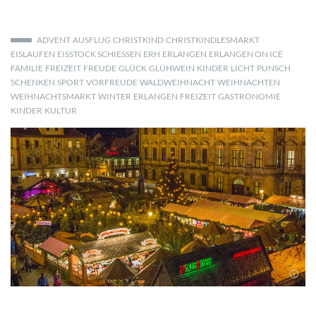
ADVENT
AUSFLUG
CHRISTKIND
CHRISTKINDLESMARKT
EISLAUFEN
EISSTOCK SCHIESSEN
ERH
ERLANGEN
ERLANGEN ON ICE
FAMILIE
FREIZEIT
FREUDE
GLÜCK
GLÜHWEIN
KINDER
LICHT
PUNSCH
SCHENKEN
SPORT
VORFREUDE
WALDWEIHNACHT
WEIHNACHTEN
WEIHNACHTSMARKT
WINTER
ERLANGEN
FREIZEIT
GASTRONOMIE
KINDER
KULTUR