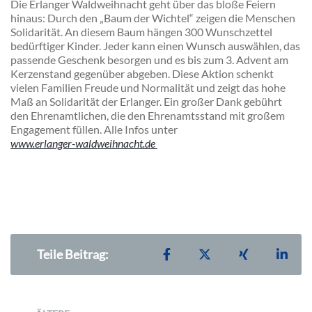
Die Erlanger Waldweihnacht geht über das bloße Feiern
hinaus: Durch den „Baum der Wichtel“ zeigen die Menschen
Solidarität. An diesem Baum hängen 300 Wunschzettel
bedürftiger Kinder. Jeder kann einen Wunsch auswählen, das
passende Geschenk besorgen und es bis zum 3. Advent am
Kerzenstand gegenüber abgeben. Diese Aktion schenkt
vielen Familien Freude und Normalität und zeigt das hohe
Maß an Solidarität der Erlanger. Ein großer Dank gebührt
den Ehrenamtlichen, die den Ehrenamtsstand mit großem
Engagement füllen. Alle Infos unter
www.erlanger-waldweihnacht.de
Teilen auf Facebook
Teilen auf X
Teilen auf X
Teil
Teile Beitrag: