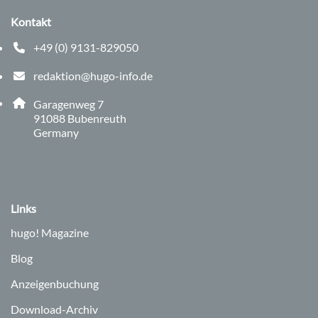
Kontakt
+49 (0) 9131-829050
Telefonnummer: 0 9 1 3 1 8 2 9 0 5 0
redaktion@hugo-info.de
E-Mail Adresse: redaktion@hugo-info.de
Adresse:
Garagenweg 7
, 9 1 0 8 8
91088
Bubenreuth
Germany
Links
hugo!
Magazine
Blog
Anzeigenbuchung
Download-Archiv