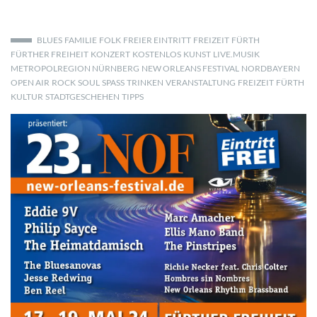
BLUES
FAMILIE
FOLK
FREIER EINTRITT
FREIZEIT
FÜRTH
FÜRTHER FREIHEIT
KONZERT
KOSTENLOS
KUNST
LIVE.MUSIK
METROPOLREGION NÜRNBERG
NEW ORLEANS FESTIVAL
NORDBAYERN
OPEN AIR
ROCK
SOUL
SPASS
TRINKEN
VERANSTALTUNG
FREIZEIT
FÜRTH
KULTUR
STADTGESCHEHEN
TIPPS