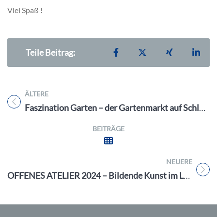
Viel Spaß !
Teilen auf Facebook
Teilen auf X
Teilen auf X
Teil
Teile Beitrag:
ÄLTERE
Titel für Beitrag
Faszination Garten – der Gartenmarkt auf Schloss Weingartsgreuth vom 24. – 26. Mai 24 in Wachenroth
BEITRÄGE
NEUERE
Titel für Beitrag
OFFENES ATELIER 2024 – Bildende Kunst im Landkreis Forchheim