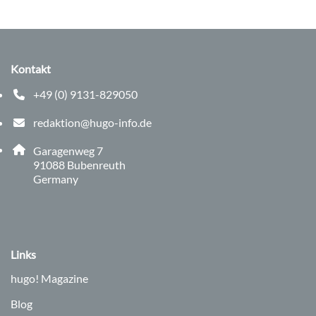
Kontakt
+49 (0) 9131-829050
Telefonnummer: 0 9 1 3 1 8 2 9 0 5 0
redaktion@hugo-info.de
E-Mail Adresse: redaktion@hugo-info.de
Adresse:
Garagenweg 7
, 9 1 0 8 8
91088
Bubenreuth
Germany
Links
hugo!
Magazine
Blog