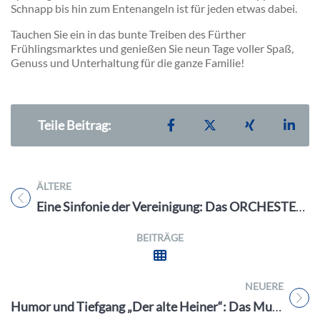
Schnapp bis hin zum Entenangeln ist für jeden etwas dabei.
Tauchen Sie ein in das bunte Treiben des Fürther
Frühlingsmarktes und genießen Sie neun Tage voller Spaß,
Genuss und Unterhaltung für die ganze Familie!
Teilen auf Facebook
Teilen auf X
Teilen auf X
Teil
Teile Beitrag:
ÄLTERE
Titel für Beitrag
Eine Sinfonie der Vereinigung: Das ORCHESTER concertare am 17.3.24 live in Erlangen
BEITRÄGE
NEUERE
Titel für Beitrag
Humor und Tiefgang „Der alte Heiner“: Das Musical-Event der Cadolzburger Burgfestspiele e.V. vom 31.3. – 4.4.24