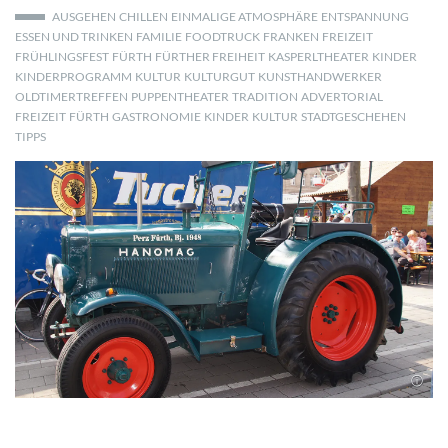
AUSGEHEN
CHILLEN
EINMALIGE ATMOSPHÄRE
ENTSPANNUNG
ESSEN UND TRINKEN
FAMILIE
FOODTRUCK
FRANKEN
FREIZEIT
FRÜHLINGSFEST
FÜRTH
FÜRTHER FREIHEIT
KASPERLTHEATER
KINDER
KINDERPROGRAMM
KULTUR
KULTURGUT
KUNSTHANDWERKER
OLDTIMERTREFFEN
PUPPENTHEATER
TRADITION
ADVERTORIAL
FREIZEIT
FÜRTH
GASTRONOMIE
KINDER
KULTUR
STADTGESCHEHEN
TIPPS