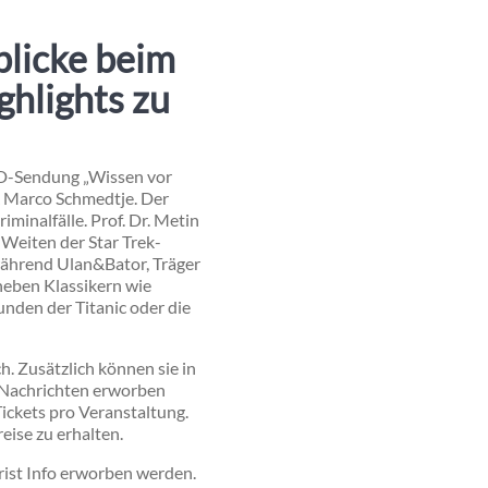
blicke beim
ghlights zu
ARD-Sendung „Wissen vor
 & Marco Schmedtje. Der
minalfälle. Prof. Dr. Metin
Weiten der Star Trek-
während Ulan&Bator, Träger
neben Klassikern wie
nden der Titanic oder die
ch. Zusätzlich können sie in
r Nachrichten erworben
ickets pro Veranstaltung.
eise zu erhalten.
rist Info erworben werden.