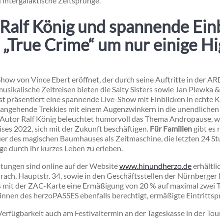
 intergalaktische Zeitsprünge.
 Ralf König und spannende Ein
„True Crime“ um nur einige Hi
 Show von Vince Ebert eröffnet, der durch seine Auftritte in der 
musikalische Zeitreisen bieten die Salty Sisters sowie Jan Plewka
 präsentiert eine spannende Live-Show mit Einblicken in echte Kri
d angehende Trekkies mit einem Augenzwinkern in die unendlichen 
-Autor Ralf König beleuchtet humorvoll das Thema Andropause, 
ses 2022, sich mit der Zukunft beschäftigen.
Für Familien
gibt es 
 des magischen Baumhauses als Zeitmaschine, die letzten 24 Stu
ge durch ihr kurzes Leben zu erleben.
altungen sind online auf der Website
www.hinundherzo.de
erhältli
rach, Hauptstr. 34, sowie in den Geschäftsstellen der Nürnberge
es mit der ZAC-Karte eine Ermäßigung von 20 % auf maximal zwei T
nnen des herzoPASSES ebenfalls berechtigt, ermäßigte Eintrittspr
erfügbarkeit auch am Festivaltermin an der Tageskasse in der Tou