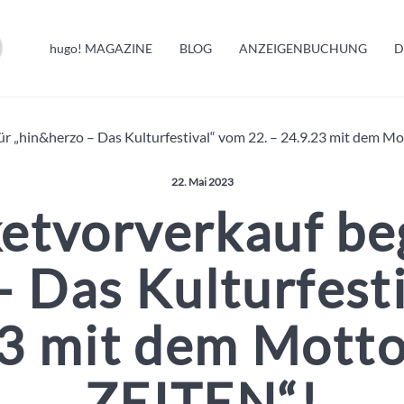
HUGO INFO
hugo!
MAGAZINE
BLOG
ANZEIGENBUCHUNG
D
MELDUNGEN
ür „hin&herzo – Das Kulturfestival“ vom 22. – 24.9.23 mit dem M
Veröffentlicht am:
22. Mai 2023
etvorverkauf be
 Das Kulturfest
23 mit dem Motto
ZEITEN“!