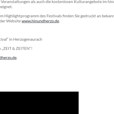
en Veranstaltungen als auch die kostenlosen Kulturangebote im 
eeignet.
 Highlightprogramm des Festivals finden Sie gedruckt an bekann
f der Website
www.hinundherzo.de
.
tival“ in Herzogenaurach
o „ZEIT & ZEITEN“!
herzo.de
.