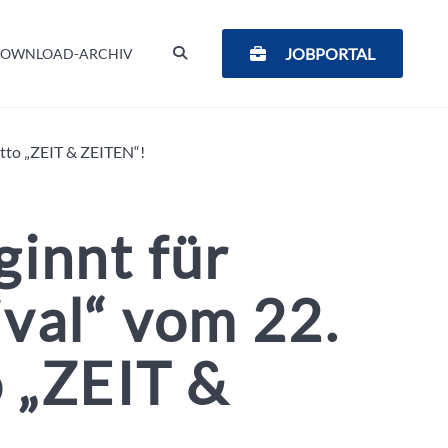
SUCHEN
JOBPORTAL
OWNLOAD-ARCHIV
otto „ZEIT & ZEITEN“!
ginnt für
ival“ vom 22.
 „ZEIT &