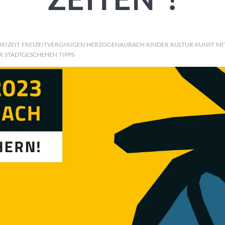
REIZEIT
FREIZEITVERGNÜGEN
HERZOGENAURACH
KINDER
KULTUR
KUNST
MI
R
STADTGESCHEHEN
TIPPS