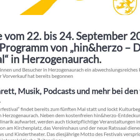
 vom 22. bis 24. September 2
e Programm von „hin&herzo – 
al“ in Herzogenaurach.
rinnen und Besucher in Herzogenaurach ein abwechslungsreiche
r Vorverkauf hat bereits begonnen
rett, Musik, Podcasts und mehr bei den 
.
festival“ findet bereits zum fünften Mal statt und lockt Kulturbe
on Herzogenaurach. Neben dem kostenfreien hin&herzo-Entdeckun
narik aufwartet, werden auch ticketpflichtige Veranstaltungen i
on am Kirchenplatz, das Vereinshaus und der neue Ratssaal dienen
und Kindertheater. Das diesjährige Motto des Festivals versprich