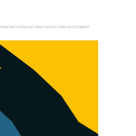
TMACHEN
PODCAST
RALF KÖNIG
TIPP
VINCE EBERT