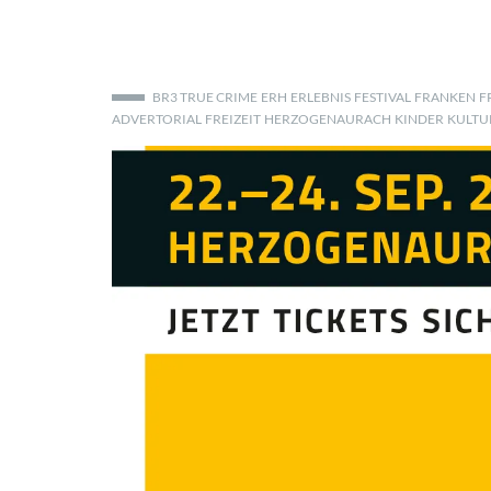
BR3 TRUE CRIME
ERH
ERLEBNIS
FESTIVAL
FRANKEN
F
ADVERTORIAL
FREIZEIT
HERZOGENAURACH
KINDER
KULTU