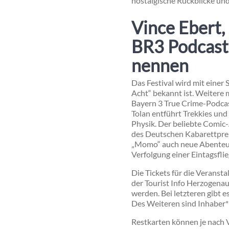
nostalgische Rückblicke und
Vince Ebert,
BR3 Podcast 
nennen
Das Festival wird mit einer
Acht“ bekannt ist. Weitere 
Bayern 3 True Crime-Podcast
Tolan entführt Trekkies un
Physik. Der beliebte Comic
des Deutschen Kabarettprei
„Momo“ auch neue Abenteuer
Verfolgung einer Eintagsflie
Die Tickets für die Veranst
der Tourist Info Herzogenau
werden. Bei letzteren gibt 
Des Weiteren sind Inhaber*i
Restkarten können je nach V