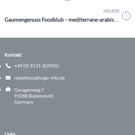
NEUERE
Titel für Beitrag
Gaumengenuss Foodklub – mediterrane-arabische Küche
Kontakt
+49 (0) 9131-829050
Telefonnummer: 0 9 1 3 1 8 2 9 0 5 0
redaktion@hugo-info.de
E-Mail Adresse: redaktion@hugo-info.de
Adresse:
Garagenweg 7
, 9 1 0 8 8
91088
Bubenreuth
Germany
Links