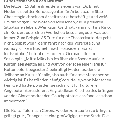
Gute Resonanz auf den Neustart
Die letzten 15 Jahre ihres Berufslebens war Dr. Birgit
Hodenius bei der Bundesagentur für Arbeit u.a. im Stab
Chancengleichheit am Arbeitsmarkt beschäftigt und weiß
um die Sorgen und Nöte von Menschen, die in prekären
Situationen leben. „Wer kaum Geld hat, kann nicht ins Kino,
ein Konzert oder einen Workshop besuchen, oder was auch
immer. Zum Beispiel 35 Euro für eine Theaterkarte, das geht
nicht. Selbst wenn, dann fährt nach der Veranstaltung
womöglich kein Bus mehr nach Hause, ein Taxi ist
indiskutabel,“ betont die studierte Germanistin und
Soziologin. „Mitte März bin ich über eine Spende auf die
KulturTafel gestoßen und war von der Idee einer Tafel für
Kultur sofort begeistert,“ bekräftigt Hodenius, der die
Teilhabe an Kultur für alle, also auch für arme Menschen so
wichtig ist. Es bestünden häufig Vorurteile, wenn Menschen
kein Geld hätten, würden sie sich nicht für kulturelle
Angebote interessieren. „Es gibt dieses Klischee des bräsigen
vor der Glotze hockenden Couchpotatoe, das fand ich schon
immer frech.“
Die KulturTafel nach Corona wieder zum Laufen zu bringen,
gelingt gut: „Erlangen ist eine großzügige, reiche Stadt. Die