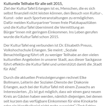
Kulturelle Teilhabe für alle seit 2015,
Ziel der KulturTafel Erlangen ist es, Menschen, die es sich
selbst finanziell nicht leisten können, den Besuch von Kultur-,
Kunst- oder auch Sportveranstaltungen zu ermöglichen.
Dafür melden Kulturpartner*innen freie Platzkapazitäten
und die KulturTafel übernimmt die Vermittlung an
Bürger*innen mit geringem Einkommen. Ins Leben gerufen
wurde die KulturTafel schon 2015.
Der KulturTafel eng verbunden ist Dr. Elisabeth Preuss,
Volkshochschule Erlangen. Sie meint: „Soziale
Benachteiligung führt oft zu weniger Teilhabe an den vielen
kulturellen Angeboten in unserer Stadt, aus dieser Sackgasse
führt effektiv die KulturTafel und unterstützt damit die ‚Stadt
für Alle‘.“
Durch die aktuellen Preissteigerungen rechnet Elke
Bollmann, Leiterin der Sozialen Dienste der Diakonie
Erlangen, auch bei der KulturTafel mit einem Zuwachs an
Interessierten. „Es ist gut möglich, dass wir einen ganz neuen
Kreis an Gästen haben werden, nämlich diejenigen, bei denen
seit kurzem das verfügbare Einkommen für eine Kinokarte
oder ein Handballspiel nicht mehr ausreicht.“ (
Text: Sabine