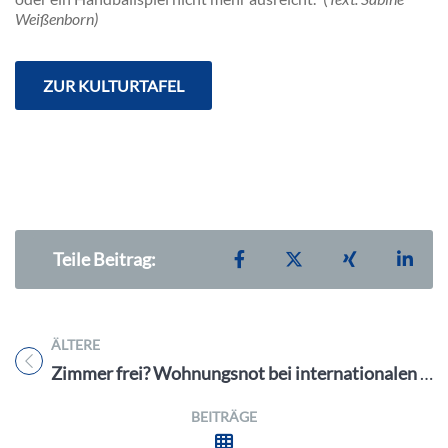
Weißenborn)
ZUR KULTURTAFEL
Teilen auf Facebook
Teilen auf X
Teilen auf X
Teil
Teile Beitrag:
ÄLTERE
Titel für Beitrag
Zimmer frei? Wohnungsnot bei internationalen Studierenden dramatisch
BEITRÄGE