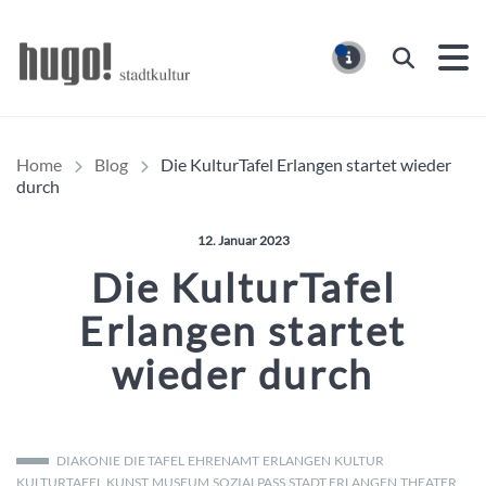
Hugo Stadtmagazin – HUG
Suchen
MELDUNG
Home
Blog
Die KulturTafel Erlangen startet wieder
durch
Veröffentlicht am:
12. Januar 2023
Die KulturTafel
Erlangen startet
wieder durch
DIAKONIE
DIE TAFEL
EHRENAMT
ERLANGEN
KULTUR
KULTURTAFEL
KUNST
MUSEUM
SOZIALPASS
STADT ERLANGEN
THEATER