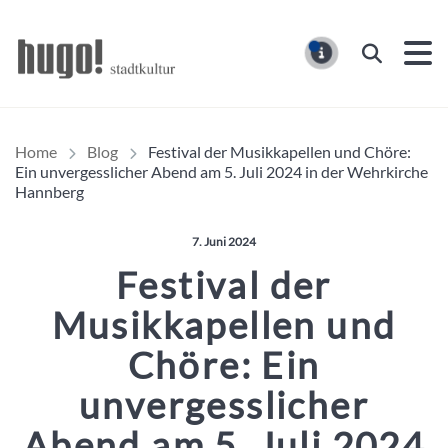
Hugo Stadtmagazin – HUG
Suchen
MELDUNG
Home
Blog
Festival der Musikkapellen und Chöre:
Ein unvergesslicher Abend am 5. Juli 2024 in der Wehrkirche
Hannberg
Veröffentlicht am:
7. Juni 2024
Festival der
Musikkapellen und
Chöre: Ein
unvergesslicher
Abend am 5. Juli 2024