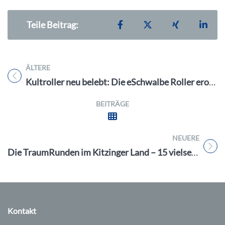
Teilen auf Facebook
Teilen auf X
Teilen auf X
Teil
Teile Beitrag:
ÄLTERE
Titel für Beitrag
Kultroller neu belebt: Die eSchwalbe Roller erobern Erlangen!
BEITRÄGE
NEUERE
Titel für Beitrag
Die TraumRunden im Kitzinger Land – 15 vielseitige Wanderwege für einzigartige Erlebnisse
Kontakt