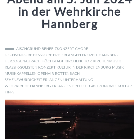
in der Wehrkirche
Hannberg
AISCHGRUND
BENEFIZKONZERT
CHÖRE
DECHSENDORF HESSDORF
ERH
ERLANGEN
FREIZEIT
HANNBERG
HERZOGENAURACH
HÖCHSTADT
KIRCHENCHOR
KIRCHENMUSIK
KLASSIK-SOLISTEN
KONZERT
KULTUR IN DER KIRCHENBURG
MUSIK
MUSIKKAPPELLEN
OPENAIR
RÖTTENBACH
SEHENSWÜRDIGKEIT ERLANGEN
UNTERHALTUNG
WEHRKIRCHE HANNBERG
ERLANGEN
FREIZEIT
GASTRONOMIE
KULTUR
TIPPS