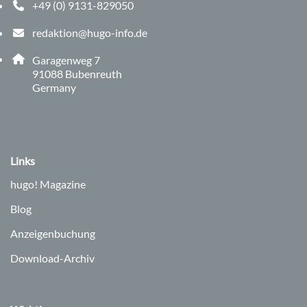
+49 (0) 9131-829050
Telefonnummer: 0 9 1 3 1 8 2 9 0 5 0
redaktion@hugo-info.de
E-Mail Adresse: redaktion@hugo-info.de
Adresse:
Garagenweg 7
, 9 1 0 8 8
91088
Bubenreuth
Germany
Links
hugo!
Magazine
Blog
Anzeigenbuchung
Download-Archiv