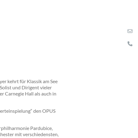
r kehrt für Klassik am See
olist und Dirigent vieler
r Carnegie Hall als auch in
nzerteinspielung“ den OPUS
erphilharmonie Pardubice,
chester mit verschiedensten,