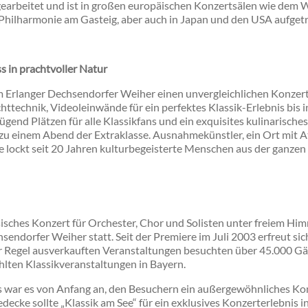
earbeitet und ist in großen europäischen Konzertsälen wie dem
 Philharmonie am Gasteig, aber auch in Japan und den USA aufgetr
s in prachtvoller Natur
m Erlanger Dechsendorfer Weiher einen unvergleichlichen Konzert
technik, Videoleinwände für ein perfektes Klassik-Erlebnis bis in 
ügend Plätzen für alle Klassikfans und ein exquisites kulinarisc
zu einem Abend der Extraklasse. Ausnahmekünstler, ein Ort mit 
ee lockt seit 20 Jahren kulturbegeisterte Menschen aus der ganzen
ssisches Konzert für Orchester, Chor und Solisten unter freiem H
endorfer Weiher statt. Seit der Premiere im Juli 2003 erfreut sic
er Regel ausverkauften Veranstaltungen besuchten über 45.000 Gäs
hlten Klassikveranstaltungen in Bayern.
s war es von Anfang an, den Besuchern ein außergewöhnliches Kon
decke sollte „Klassik am See“ für ein exklusives Konzerterlebnis in