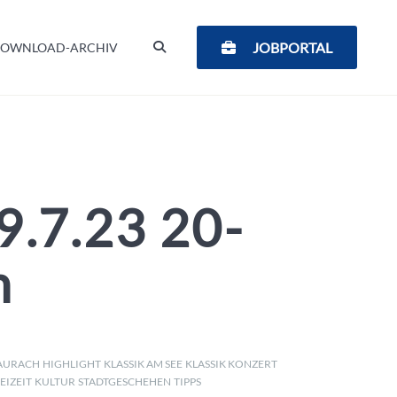
SUCHEN
JOBPORTAL
OWNLOAD-ARCHIV
9.7.23 20-
m
AURACH
HIGHLIGHT
KLASSIK AM SEE
KLASSIK KONZERT
EIZEIT
KULTUR
STADTGESCHEHEN
TIPPS