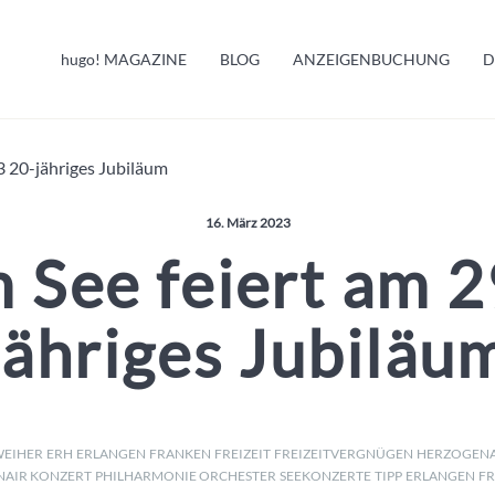
HUGO INFO
hugo!
MAGAZINE
BLOG
ANZEIGENBUCHUNG
D
MELDUNGEN
23 20-jähriges Jubiläum
Veröffentlicht am:
16. März 2023
m See feiert am 2
jähriges Jubiläu
WEIHER
ERH
ERLANGEN
FRANKEN
FREIZEIT
FREIZEITVERGNÜGEN
HERZOGEN
NAIR KONZERT
PHILHARMONIE ORCHESTER
SEEKONZERTE
TIPP
ERLANGEN
FR