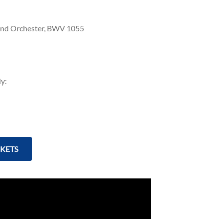
 und Orchester, BWV 1055
y:
CKETS