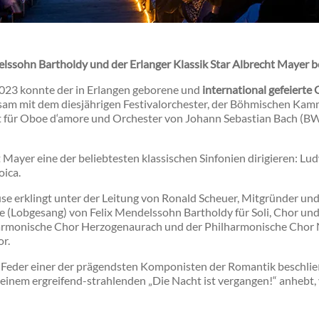
ssohn Bartholdy und der Erlanger Klassik Star Albrecht Mayer be
 2023 konnte der in Erlangen geborene und
international gefeierte
 mit dem diesjährigen Festivalorchester, der Böhmischen Kam
für Oboe d‘amore und Orchester von Johann Sebastian Bach (BWV
Mayer eine der beliebtesten klassischen Sinfonien dirigieren: L
oica.
se erklingt unter der Leitung von Ronald Scheuer, Mitgründer und 
nie (Lobgesang) von Felix Mendelssohn Bartholdy für Soli, Chor un
armonische Chor Herzogenaurach und der Philharmonische Chor N
or.
r Feder einer der prägendsten Komponisten der Romantik beschl
einem ergreifend-strahlenden „Die Nacht ist vergangen!“ anhebt