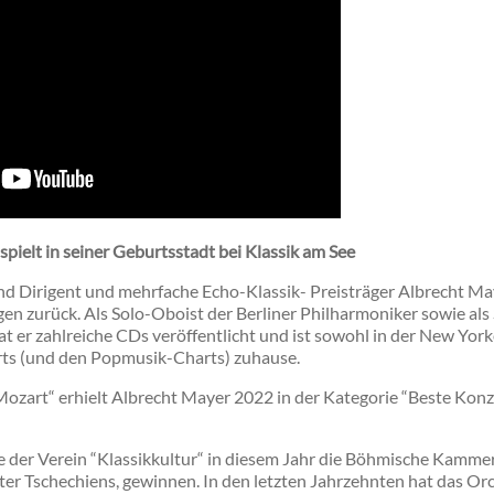
pielt in seiner Geburtsstadt bei Klassik am See
 Dirigent und mehrfache Echo-Klassik- Preisträger Albrecht Maye
en zurück. Als Solo-Oboist der Berliner Philharmoniker sowie als S
 er zahlreiche CDs veröffentlicht und ist sowohl in der New Yorke
rts (und den Popmusik-Charts) zuhause.
“Mozart“ erhielt Albrecht Mayer 2022 in der Kategorie “Beste Ko
e der Verein “Klassikkultur“ in diesem Jahr die Böhmische Kamm
ter Tschechiens, gewinnen. In den letzten Jahrzehnten hat das Or