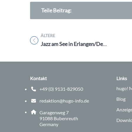
Teile Beitrag:
ÄLTERE
Titel für Beitrag
Jazz am See in Erlangen/Dechsendorf am Do. 27.7.23 mit Pop- und Soulstar Sarah Connor
Kontakt
Links
hugo!
M
+49 (0) 9131-829050
Telefonnummer: 0 9 1 3 1 8 2 9 0 5 0
Blog
redaktion@hugo-info.de
E-Mail Adresse: redaktion@hugo-info.de
Anzeig
Adresse:
Garagenweg 7
, 9 1 0 8 8
91088
Bubenreuth
Downlo
Germany