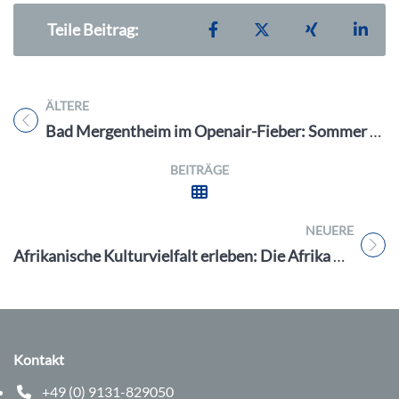
Teilen auf Facebook
Teilen auf X
Teilen auf X
Teil
Teile Beitrag:
ÄLTERE
Titel für Beitrag
Bad Mergentheim im Openair-Fieber: Sommer 2024 voller Highlights
BEITRÄGE
NEUERE
Titel für Beitrag
Afrikanische Kulturvielfalt erleben: Die Afrika Kulturtage Forchheim vom 5. bis 7. Juli 2024
Kontakt
+49 (0) 9131-829050