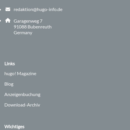
Telefonnummer: 0 9 1 3 1 8 2 9 0 5 0
redaktion@hugo-info.de
E-Mail Adresse: redaktion@hugo-info.de
Adresse:
Garagenweg 7
, 9 1 0 8 8
91088
Bubenreuth
Germany
Links
hugo!
Magazine
Blog
Anzeigenbuchung
Download-Archiv
Wichtiges