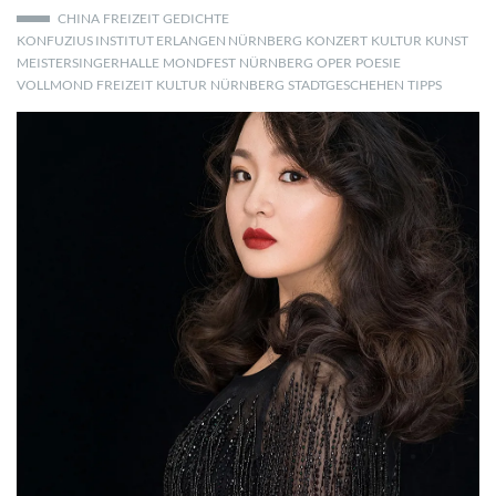
CHINA
FREIZEIT
GEDICHTE
KONFUZIUS INSTITUT ERLANGEN NÜRNBERG
KONZERT
KULTUR
KUNST
MEISTERSINGERHALLE
MONDFEST
NÜRNBERG
OPER
POESIE
VOLLMOND
FREIZEIT
KULTUR
NÜRNBERG
STADTGESCHEHEN
TIPPS