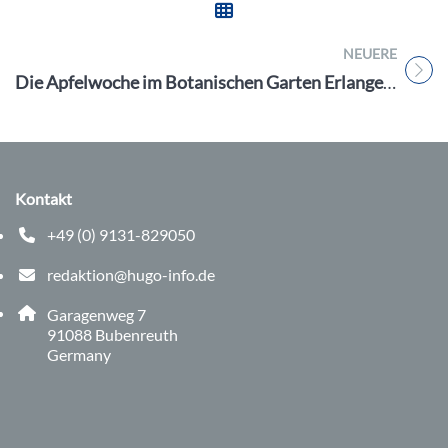
NEUERE
Titel für Beitrag
Die Apfelwoche im Botanischen Garten Erlangen: 29. September – 3. Oktober 2023
Kontakt
+49 (0) 9131-829050
Telefonnummer: 0 9 1 3 1 8 2 9 0 5 0
redaktion@hugo-info.de
E-Mail Adresse: redaktion@hugo-info.de
Adresse:
Garagenweg 7
, 9 1 0 8 8
91088
Bubenreuth
Germany