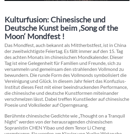
Kulturfusion: Chinesische und
Deutsche Kunst beim ‚Song of the
Moon‘ Mondfest !
Das Mondfest, auch bekannt als Mittherbstfest, ist in China
der zweitwichtigste Feiertag. Es fällt immer auf den 15. Tag
des achten Monats im chinesischen Mondkalender. Dieser
Tag ist eine Gelegenheit für Familien und Freunde, sich zu
versammeln und gemeinsam den strahlenden Vollmond zu
bewundern. Die runde Form des Vollmonds symbolisiert die
Vereinigung und Glück. In diesem Jahr feiert das Konfuzius-
Institut dieses Fest mit einer beeindruckenden Performance,
die chinesische und deutsche Kunstformen miteinander
verschmelzen lässt. Dabei treffen Kunstlieder auf chinesische
Poesie und Volkslieder auf Operngesang.
Berühmte chinesische Gedichte wie „Thought on a Tranquil
Night“ werden von der herausragenden chinesischen
Sopranistin CHEN Yibao und dem Tenor Li Cheng
vorgetragen. Sie werden am Klavier von Yuriko Watanabe