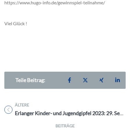
https://www.hugo-info.de/gewinnspiel-teilnahme/
Viel Glück !
Teilen auf Facebook
Teilen auf X
Teilen auf X
Teil
Teile Beitrag:
ÄLTERE
Titel für Beitrag
Erlanger Kinder- und Jugendgipfel 2023: 29. September bis 1. Oktober – Deine Stimme für die Zukunft
BEITRÄGE