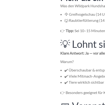
Was den
Wildpark Hundsh
🦅 Greifvogelschau (14 U
🐺 Raubtierfütterung (14
👉
Tipp:
Sei 10–15 Minuten f
💡 Lohnt 
Klare Antwort: Ja — vor alle
Warum?
✔️ Überschaubar & ents
✔️ Viele Mitmach-Angeb
✔️ Tiere wirklich sichtbar
👉 Besonders geeignet für K