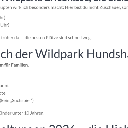
aupten
wirklich besonders macht: Hier bist du nicht Zuschauer, so
hr)
 Uhr)
rüher da — die besten Plätze sind schnell weg.
sich der Wildpark Hunds
m für Familien.
pannt
ote
 (kein „Suchspiel“)
inder unter 10 Jahren.