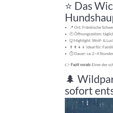
⭐ Das Wic
Hundshaup
📍 Ort:
Fränkische Schwe
🕘 Öffnungszeiten: täglic
🐺 Highlight: Wolf- & Lu
👨‍👩‍👧‍👦 Ideal für: Fami
⏱️ Dauer: ca. 2–4 Stunde
👉
Fazit vorab:
Einer der sc
🌲 Wildpa
sofort ent