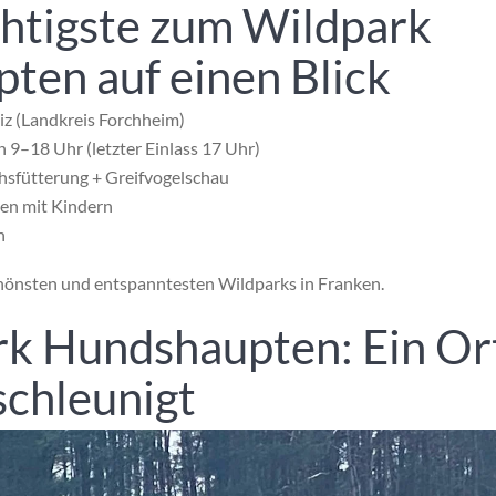
htigste zum Wildpark
ten auf einen Blick
iz
(
Landkreis Forchheim
)
h 9–18 Uhr (letzter Einlass 17 Uhr)
chsfütterung + Greifvogelschau
lien mit Kindern
n
hönsten und entspanntesten Wildparks in Franken.
rk Hundshaupten: Ein Ort
schleunigt