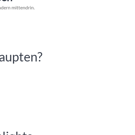
ndern mittendrin.
haupten?