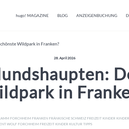
HUGO INFO
hugo!
MAGAZINE
BLOG
ANZEIGENBUCHUNG
D
MELDUNGEN
chönste Wildpark in Franken?
Veröffentlicht am:
28. April 2026
undshaupten: D
ldpark in Frank
RAMM
FORCHHEIM
FRANKEN
FRÄNKISCHE SCHWEIZ
FREIZEIT
KINDER
KINDE
ENT
WOLF
FORCHHEIM
FREIZEIT
KINDER
KULTUR
TIPPS