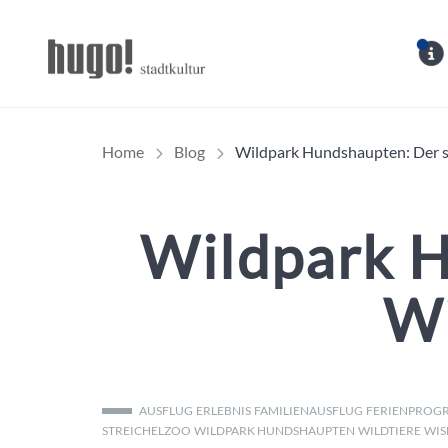
Hugo Stadtmagazin – 
Home
Blog
Wildpark Hundshaupten: Der s
Wildpark H
Wi
AUSFLUG
ERLEBNIS
FAMILIENAUSFLUG
FERIENPROG
STREICHELZOO
WILDPARK HUNDSHAUPTEN
WILDTIERE
WIS